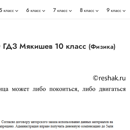
5
6
7
8
9
класс
класс
класс
класс
класс
0 ГДЗ Мякишев 10 класс
(Физика)