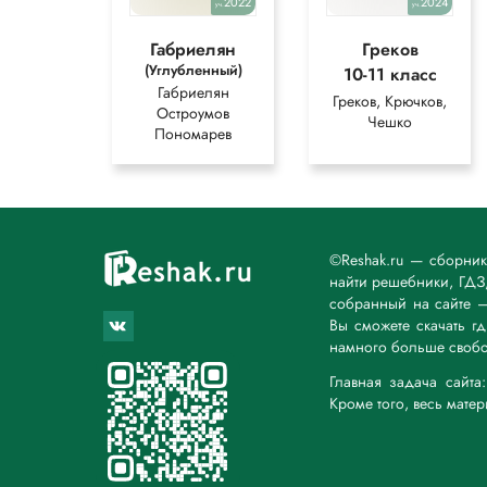
2022
2024
уч.
уч.
Габриелян
Греков
(Углубленный)
10-11 класс
Габриелян
Греков, Крючков,
Остроумов
Чешко
Пономарев
©Reshak.ru — сборни
найти решебники, ГДЗ,
собранный на сайте 
Вы сможете скачать г
намного больше свобо
Главная задача сайт
Кроме того, весь мате