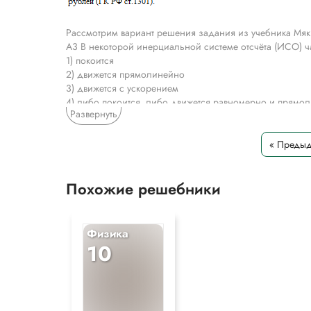
Рассмотрим вариант решения задания из учебника Мяк
A3 В некоторой инерциальной системе отсчёта (ИСО) 
1) покоится
2) движется прямолинейно
3) движется с ускорением
4) либо покоится, либо движется равномерно и прямо
Развернуть
*Текст задания приводится исключительно в образова
« Преды
Похожие решебники
Физика
10