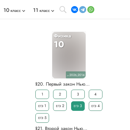
10
11
класс
класс
Физика
10
2026,2014
уч.
§20. Первый закон Нью...
1
2
3
4
1
2
3
4
ЕГЭ
ЕГЭ
ЕГЭ
ЕГЭ
5
ЕГЭ
§21. Второй закон Нью...