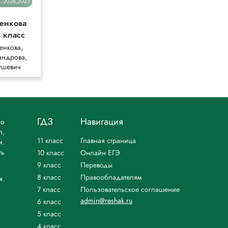
2026,2023
2025
уч.
уч.
енкова
Коровин
(углублённый)
1 класс
Коровин,
енкова,
Вершинина,
андрова,
Капитанова
ушевич
ГДЗ
Навигация
но
л,
11 класс
Главная страница
и.
ть
10 класс
Онлайн ЕГЭ
9 класс
Переводы
8 класс
Правообладателям
я.
7 класс
Пользовательское соглашение
admin@reshak.ru
6 класс
5 класс
4 класс