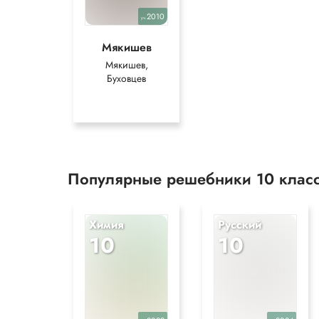
2010
уч.
Мякишев
Мякишев,
Буховцев
Популярные решебники 10 клас
Химия
Русский
10
10