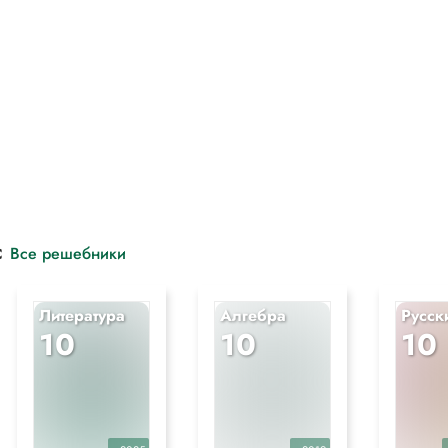
с
Все решебники
Литература
Алгебра
Русск
10
10
10