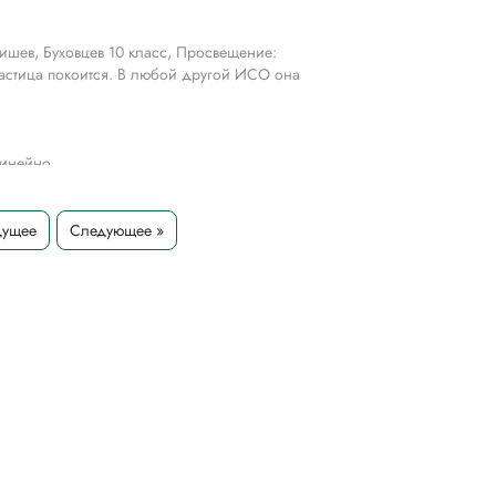
ишев, Буховцев 10 класс, Просвещение:
частица покоится. В любой другой ИСО она
линейно
тельных целях для более полного понимания решения.
дущее
Следующее »