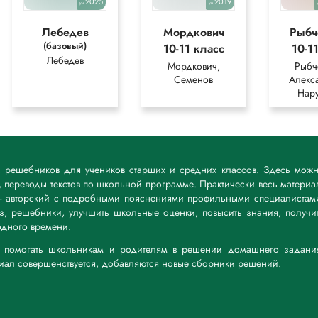
2025
2019
уч.
уч.
Лебедев
Мордкович
Рыбч
(базовый)
10-11 класс
10-1
Лебедев
Мордкович,
Рыбч
Семенов
Алекс
Нар
к решебников для учеников старших и средних классов. Здесь мож
 переводы текстов по школьной программе. Практически весь материа
— авторский с подробными пояснениями профильными специалистам
дз, решебники, улучшить школьные оценки, повысить знания, получи
дного времени.
а: помогать школьникам и родителям в решении домашнего задани
риал совершенствуется, добавляются новые сборники решений.