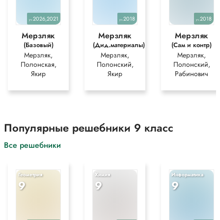
2026,2021
2018
2018
уч.
уч.
уч.
Мерзляк
Мерзляк
Мерзляк
(Базовый)
(Дид.материалы)
(Сам и контр)
Мерзляк,
Мерзляк,
Мерзляк,
Полонская,
Полонский,
Полонский,
Якир
Якир
Рабинович
Популярные решебники 9 класс
Все решебники
Геометрия
Химия
Информатика
9
9
9