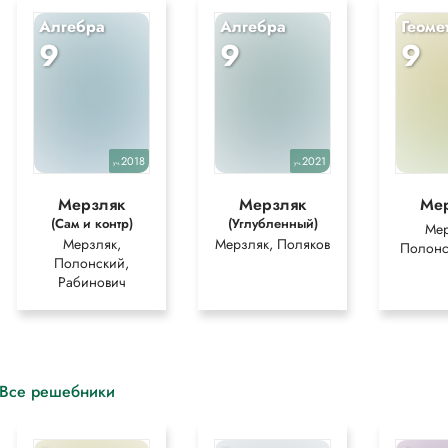
Алгебра
Алгебра
Геоме
9
9
9
2018
2021
уч.
уч.
Мерзляк
Мерзляк
Ме
(Сам и контр)
(Углубленный)
Мер
Мерзляк,
Мерзляк, Поляков
Полонс
Полонский,
Рабинович
Все решебники