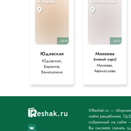
История
Английский
9
9
2019
2012
уч.
уч.
Юдовская
Михеева
(новый курс)
Юдовская,
Михеева,
Баранов,
Афанасьева
Ванюшкина
©Reshak.ru — сборни
найти решебники, ГДЗ,
собранный на сайте 
Вы сможете скачать г