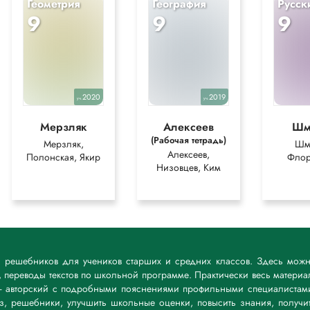
Геометрия
География
Русск
9
9
9
2020
2019
уч.
уч.
Мерзляк
Алексеев
Шм
(Рабочая тетрадь)
Мерзляк,
Шм
Алексеев,
Полонская, Якир
Флор
Низовцев, Ким
к решебников для учеников старших и средних классов. Здесь мож
 переводы текстов по школьной программе. Практически весь материа
— авторский с подробными пояснениями профильными специалистам
дз, решебники, улучшить школьные оценки, повысить знания, получи