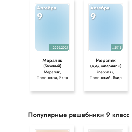
Алгебра
Алгебра
9
9
2026,2021
2018
уч.
уч.
Мерзляк
Мерзляк
(Базовый)
(Дид.материалы)
Мерзляк,
Мерзляк,
Полонская, Якир
Полонский, Якир
Популярные решебники 9 класс