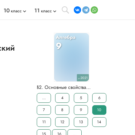
10
11
класс
класс
Алгебра
9
ский
2021
уч.
§2. Основные свойства...
...
4
5
6
7
8
9
10
11
12
13
14
15
16
...