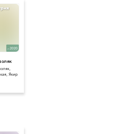
трия
2020
уч.
рзляк
зляк,
кая, Якир