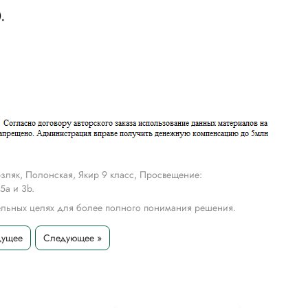
зляк, Полонская, Якир 9 класс, Просвещение:
5а и 3b.
тельных целях для более полного понимания решения.
дущее
Следующее »