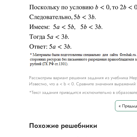
Рассмотрим вариант решения задания из учебника Мер
Известно, что а < b < 0. Сравните значения выражений 
*Текст задания приводится исключительно в образова
« Преды
Похожие решебники