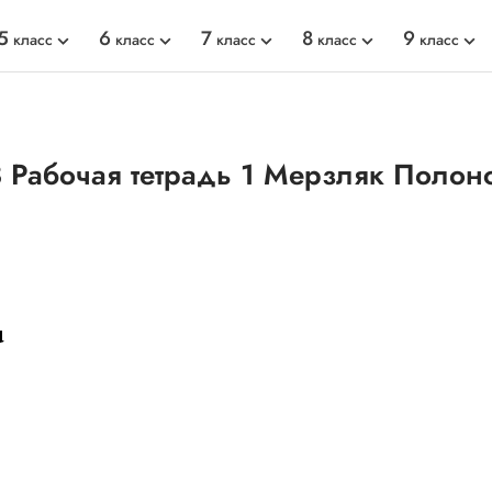
5
6
7
8
9
класс
класс
класс
класс
класс
 Рабочая тетрадь 1 Мерзляк Полон