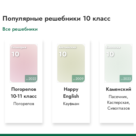
Популярные решебники 10 класс
Все решебники
Геометрия
Английский
Биология
10
10
10
2022
2009
2023
уч.
уч.
уч.
Погорелов
Happy
Каменский
10-11 класс
English
Пасечник,
Касперская,
Погорелов
Кауфман
Сивоглазов