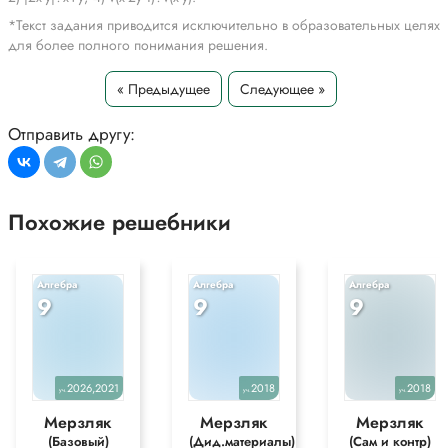
*Текст задания приводится исключительно в образовательных целях
для более полного понимания решения.
« Предыдущее
Следующее »
Отправить другу:
Похожие решебники
Алгебра
Алгебра
Алгебра
9
9
9
2026,2021
2018
2018
уч.
уч.
уч.
Мерзляк
Мерзляк
Мерзляк
(Базовый)
(Дид.материалы)
(Сам и контр)