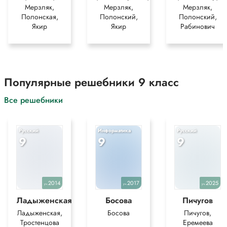
Мерзляк,
Мерзляк,
Мерзляк,
Полонская,
Полонский,
Полонский,
Якир
Якир
Рабинович
Популярные решебники 9 класс
Все решебники
Русский
Информатика
Русский
9
9
9
2014
2017
2025
уч.
уч.
уч.
Ладыженская
Босова
Пичугов
Ладыженская,
Босова
Пичугов,
Тростенцова
Еремеева