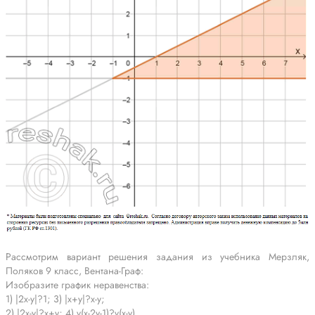
Рассмотрим вариант решения задания из учебника Мерзляк,
Поляков 9 класс, Вентана-Граф:
Изобразите график неравенства:
1) |2x-y|?1; 3) |x+y|?x-y;
2) |2x-y|?x+y; 4) v(x-2y-1)?v(x-y).