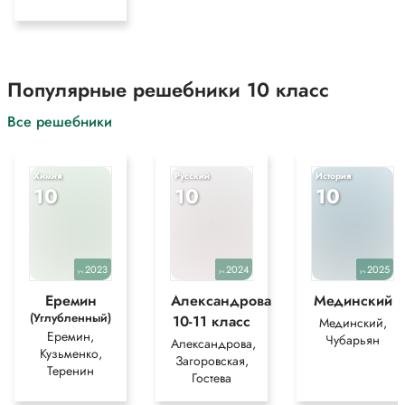
Популярные решебники 10 класс
Все решебники
Химия
Русский
История
10
10
10
2023
2024
2025
уч.
уч.
уч.
Еремин
Александрова
Мединский
(Углубленный)
10-11 класс
Мединский,
Еремин,
Чубарьян
Александрова,
Кузьменко,
Загоровская,
Теренин
Гостева