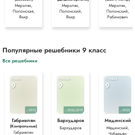
Мерзляк,
Мерзляк,
Мерзляк,
Полонская,
Полонский,
Полонский,
Якир
Якир
Рабинович
Популярные решебники 9 класс
Все решебники
Химия
Русский
История
9
9
9
2012
2026,2019
2025
уч.
уч.
уч.
Габриелян
Бархударов
Мединский
(Контрольные)
Бархударов
Мединский,
Габриелян
Чубарьян