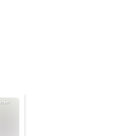
ство
Геометрия
9