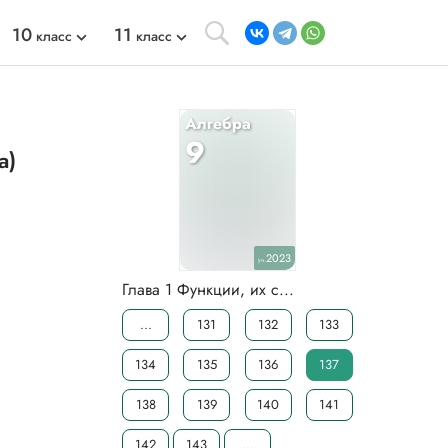
10
11
класс
класс
Алгебра
9
а)
2023
уч.
Глава 1 Функции, их с...
...
131
132
133
134
135
136
137
138
139
140
141
142
143
...