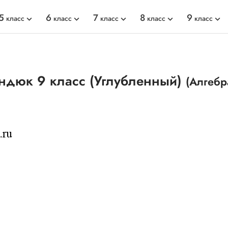
5
6
7
8
9
класс
класс
класс
класс
класс
ндюк 9 класс (Углубленный)
(Алгебр