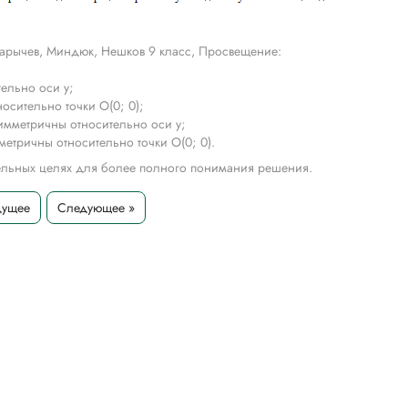
арычев, Миндюк, Нешков 9 класс, Просвещение:
тельно оси у;
носительно точки О(0; 0);
симметричны относительно оси у;
мметричны относительно точки O(0; 0).
тельных целях для более полного понимания решения.
дущее
Следующее »