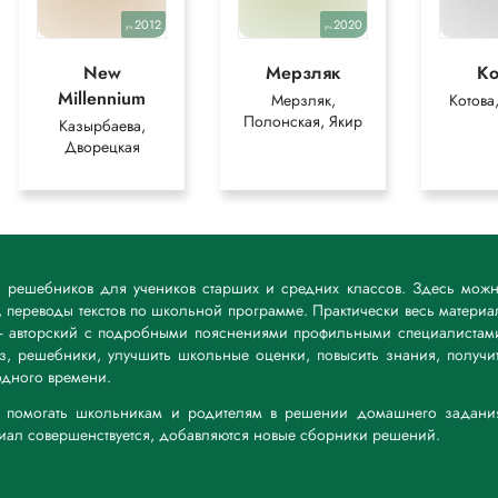
2012
2020
уч.
уч.
New
Мерзляк
Ко
Millennium
Мерзляк,
Котова
Полонская, Якир
Казырбаева,
Дворецкая
к решебников для учеников старших и средних классов. Здесь мож
 переводы текстов по школьной программе. Практически весь материа
— авторский с подробными пояснениями профильными специалистам
дз, решебники, улучшить школьные оценки, повысить знания, получи
дного времени.
а: помогать школьникам и родителям в решении домашнего задани
риал совершенствуется, добавляются новые сборники решений.