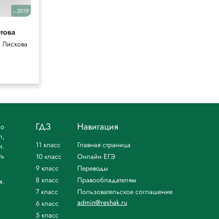
2019
2025,2023(14)
уч.
уч.
това
Атанасян
7-9 класс
, Лискова
Атанасян, Бутузов
ГДЗ
Навигация
но
л,
11 класс
Главная страница
и.
ть
10 класс
Онлайн ЕГЭ
9 класс
Переводы
8 класс
Правообладателям
я.
7 класс
Пользовательское соглашение
admin@reshak.ru
6 класс
5 класс