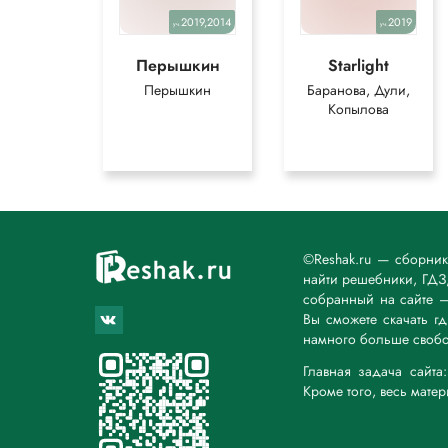
2019,2014
2019
уч.
уч.
Перышкин
Starlight
Перышкин
Баранова, Дули,
Копылова
©Reshak.ru — сборни
найти решебники, ГДЗ,
собранный на сайте 
Вы сможете скачать г
намного больше свобо
Главная задача сайт
Кроме того, весь мате