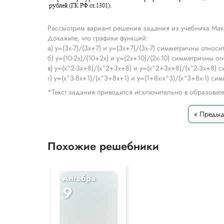
Рассмотрим вариант решения задания из учебника Мак
Докажите, что графики функций:
а) y=(3x-7)/(3x+7) и y=(3x+7)/(3x-7) симметричны относи
б) y=(10-2x)/(10+2x) и y=(2x+10)/(2x-10) симметричны от
в) y=(x^2-3x+8)/(x^2+3x+8) и y=(x^2+3x+8)/(x^2-3x+8) 
г) y=(x^3-8x+1)/(x^3+8x+1) и y=(1+8x-x^3)/(x^3+8x-1) си
*Текст задания приводится исключительно в образова
« Преды
Похожие решебники
Алгебра
9