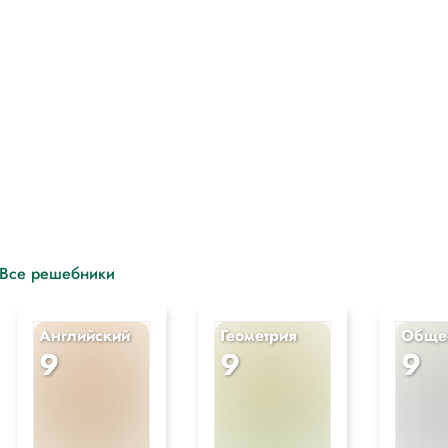
Все решебники
Английский
Геометрия
Обще
9
9
9