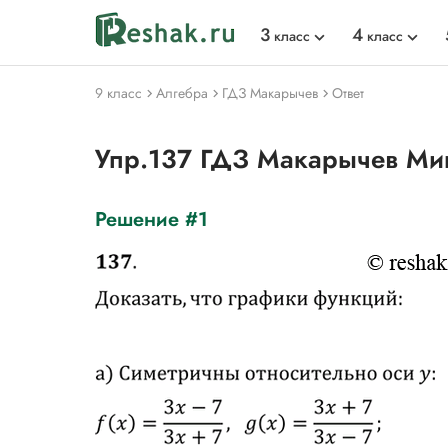
3
4
класс
класс
9 класс
Алгебра
ГДЗ Макарычев
Ответ
Упр.137 ГДЗ Макарычев Ми
Решение #1