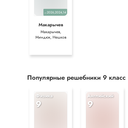
2026,2024,14
уч.
Макарычев
Макарычев,
Миндюк, Нешков
Популярные решебники 9 класс
Физика
Английский
9
9