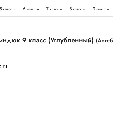
5
6
7
8
9
класс
класс
класс
класс
класс
индюк 9 класс (Углубленный)
(Алгеб