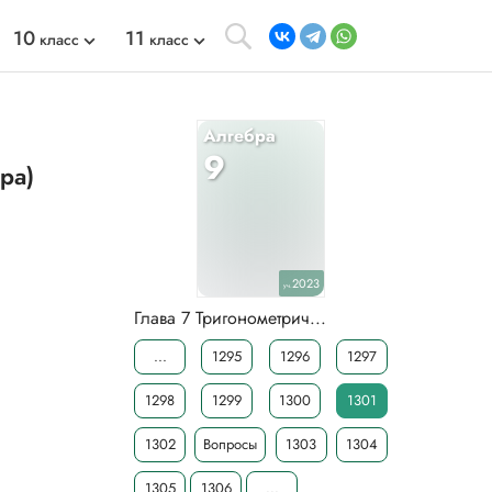
10
11
класс
класс
Алгебра
9
ра)
2023
уч.
Глава 7 Тригонометрич...
...
1295
1296
1297
1298
1299
1300
1301
1302
Вопросы
1303
1304
1305
1306
...