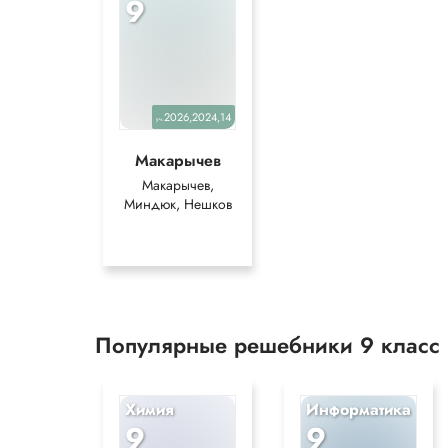
9
2026,2024,14
уч.
Макарычев
Макарычев,
Миндюк, Нешков
Популярные решебники 9 класс
Химия
Информатика
9
9