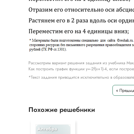
Рассмотрим вариант решения задания из учебника Мак
Как построить график функции y=-2f(x+1)-4, если постро
*Текст задания приводится исключительно в образова
« Преды
Похожие решебники
Алгебра