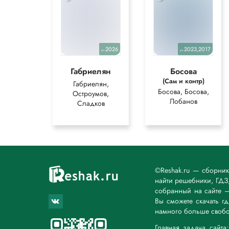
2026
2023,2017
уч.
уч.
Габриелян
Босова
(Сам и контр)
Габриелян,
Босова, Босова,
Остроумов,
Лобанов
Сладков
©Reshak.ru — сборни
найти решебники, ГДЗ,
собранный на сайте 
Вы сможете скачать г
намного больше свобо
Главная задача сайт