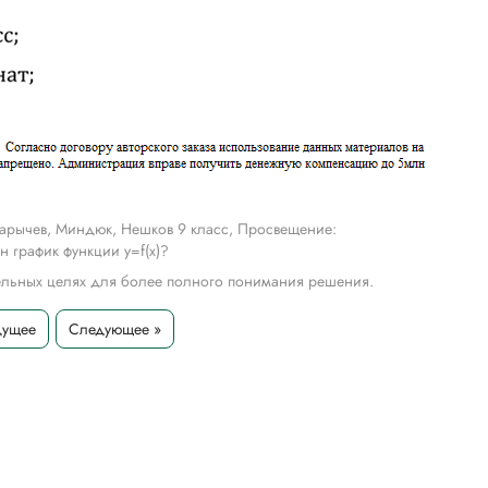
арычев, Миндюк, Нешков 9 класс, Просвещение:
ен график функции y=f(x)?
тельных целях для более полного понимания решения.
дущее
Следующее »