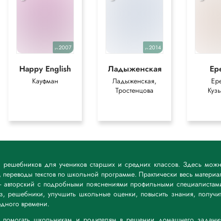
2007
2014
уч.
уч.
Happy English
Ладыженская
Ер
Кауфман
Ладыженская,
Ер
Тростенцова
Куз
к решебников для учеников старших и средних классов. Здесь мож
 переводы текстов по школьной программе. Практически весь материа
— авторский с подробными пояснениями профильными специалистам
дз, решебники, улучшить школьные оценки, повысить знания, получи
дного времени.
а: помогать школьникам и родителям в решении домашнего задани