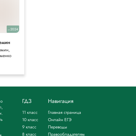
2024
2025,2023(14)
уч.
уч.
емин
Атанасян
7-9 класс
емин,
ьменко
Атанасян, Бутузов
ГДЗ
Навигация
но
л,
11 класс
Главная страница
и.
ть
10 класс
Онлайн ЕГЭ
9 класс
Переводы
8 класс
Правообладателям
я.