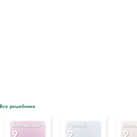
Все решебники
Английский
Русский
Хими
9
9
9