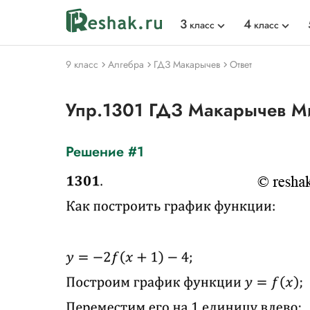
3
4
класс
класс
9 класс
Алгебра
ГДЗ Макарычев
Ответ
Упр.1301 ГДЗ Макарычев М
Решение #1