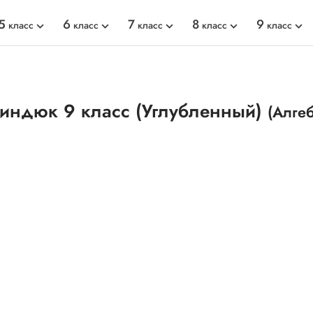
5
6
7
8
9
класс
класс
класс
класс
класс
индюк 9 класс (Углубленный)
(Алге