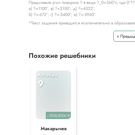
Представьте угол поворота ? в виде ?_0+360°n, где 0°?
а) ?=1100°; в) ?=2150°; д) ?=4322°;
б) ?=-672°; г) ?=-3400°; е) ?=-3960°.
*Текст задания приводится исключительно в образова
« Преды
Похожие решебники
Алгебра
9
2026,2024,14
уч.
Макарычев