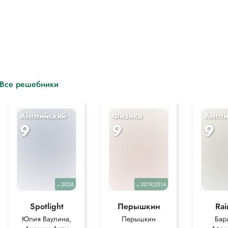
Все решебники
Английский
Физика
Англи
9
9
9
2026
2019,2014
уч.
уч.
Spotlight
Перышкин
Ra
Юлия Ваулина,
Перышкин
Бар