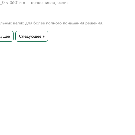
?_0 < 360° и n — целое число, если:
тельных целях для более полного понимания решения.
дущее
Следующее »