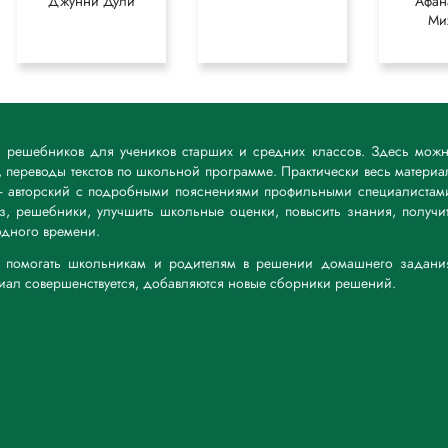
Джунни Дули
Афан
Ми
к решебников для учеников старших и средних классов. Здесь мож
 переводы текстов по школьной программе. Практически весь материа
— авторский с подробными пояснениями профильными специалистам
дз, решебники, улучшить школьные оценки, повысить знания, получи
дного времени.
а: помогать школьникам и родителям в решении домашнего задани
риал совершенствуется, добавляются новые сборники решений.