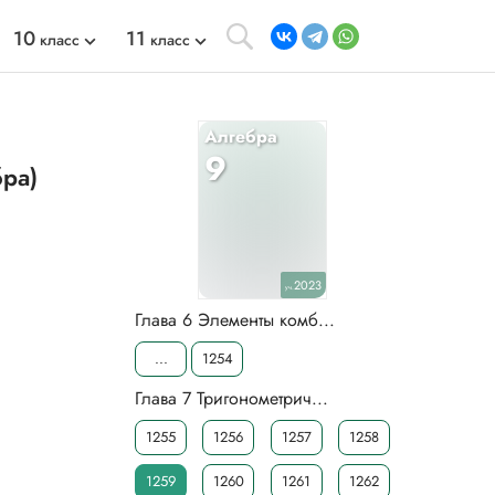
10
11
класс
класс
Алгебра
9
бра)
2023
уч.
Глава 6 Элементы комб...
...
1254
Глава 7 Тригонометрич...
1255
1256
1257
1258
1259
1260
1261
1262