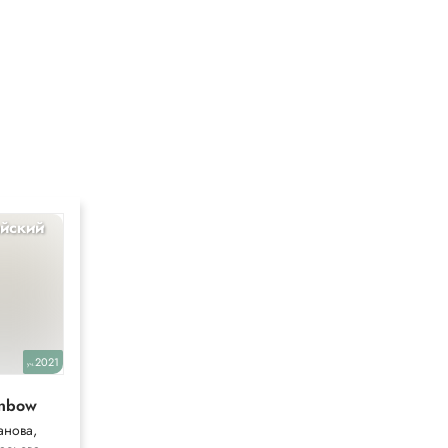
йский
География
9
2021
2023
уч.
уч.
inbow
Алексеев
анова,
Алексеев,