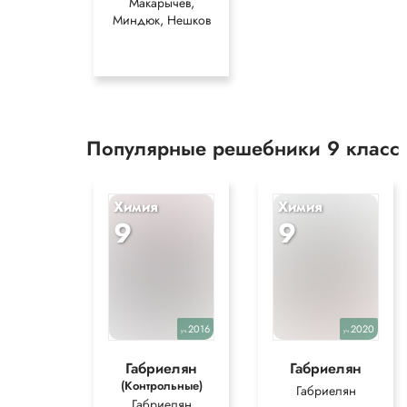
Макарычев,
Миндюк, Нешков
Популярные решебники 9 класс
Химия
Химия
9
9
2016
2020
уч.
уч.
Габриелян
Габриелян
(Контрольные)
Габриелян
Габриелян