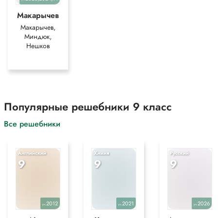
Макарычев
Макарычев,
Миндюк,
Нешков
Популярные решебники 9 класс
Все решебники
Английский
Химия
Русский
9
9
9
2012
2021
2026
уч.
уч.
уч.