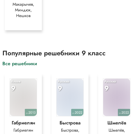
Макарычев,
Миндюк,
Нешков
Популярные решебники 9 класс
Все решебники
Химия
Русский
Русский
9
9
9
2013
2022
2022
уч.
уч.
уч.
Габриелян
Быстрова
Шмелёв
Габриелян
Быстрова,
Шмелёв,