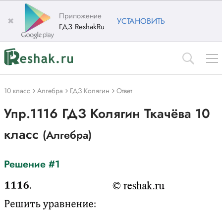
Приложение
✖
УСТАНОВИТЬ
ГДЗ ReshakRu
10 класс
Алгебра
ГДЗ Колягин
Ответ
Упр.1116 ГДЗ Колягин Ткачёва 10
класс
(Алгебра)
Решение #1