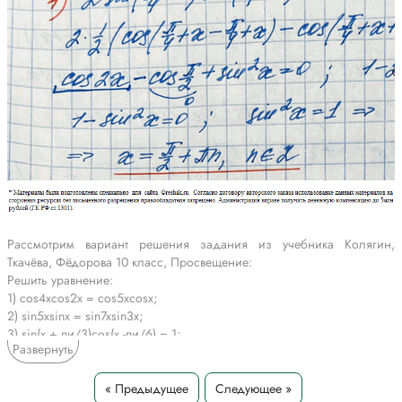
Рассмотрим вариант решения задания из учебника Колягин,
Ткачёва, Фёдорова 10 класс, Просвещение:
Решить уравнение:
1) cos4xcos2x = cos5хcosх;
2) sin5xsinx = sin7xsin3x;
3) sin(x + пи/3)cos(x -пи/6) = 1;
Развернуть
4) 2sin(пи/4 + x)sin(пи/4 - x) + sin^2 x = 0.
*Текст задания приводится исключительно в образовательных целях
« Предыдущее
Следующее »
для более полного понимания решения.