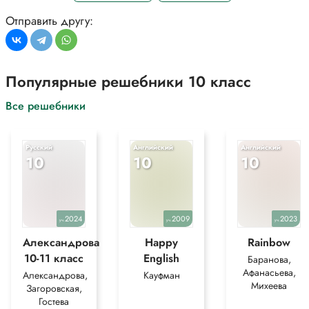
Отправить другу:
Популярные решебники 10 класс
Все решебники
Русский
Английский
Английский
10
10
10
2024
2009
2023
уч.
уч.
уч.
Александрова
Happy
Rainbow
10-11 класс
English
Баранова,
Афанасьева,
Александрова,
Кауфман
Михеева
Загоровская,
Гостева