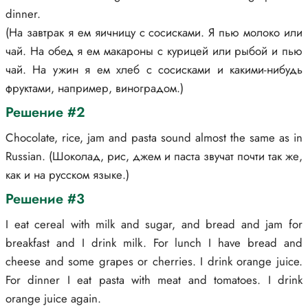
dinner.
(На завтрак я ем яичницу с сосисками. Я пью молоко или
чай. На обед я ем макароны с курицей или рыбой и пью
чай. На ужин я ем хлеб с сосисками и какими-нибудь
фруктами, например, виноградом.)
Решение #2
Chocolate, rice, jam and pasta sound almost the same as in
Russian. (Шоколад, рис, джем и паста звучат почти так же,
как и на русском языке.)
Решение #3
I eat cereal with milk and sugar, and bread and jam for
breakfast and I drink milk. For lunch I have bread and
cheese and some grapes or cherries. I drink orange juice.
For dinner I eat pasta with meat and tomatoes. I drink
orange juice again.