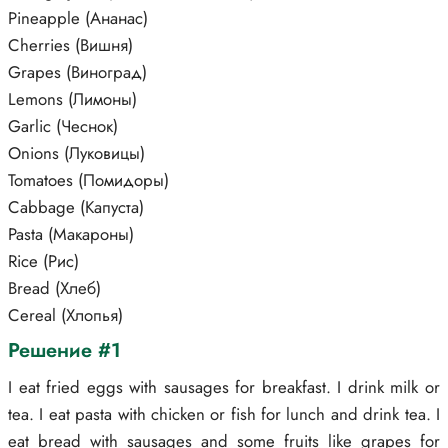
Pineapple (Ананас)
Cherries (Вишня)
Grapes (Виноград)
Lemons (Лимоны)
Garlic (Чеснок)
Onions (Луковицы)
Tomatoes (Помидоры)
Cabbage (Капуста)
Pasta (Макароны)
Rice (Рис)
Bread (Хлеб)
Cereal (Хлопья)
Решение #1
I eat fried eggs with sausages for breakfast. I drink milk or
tea. I eat pasta with chicken or fish for lunch and drink tea. I
eat bread with sausages and some fruits like grapes for