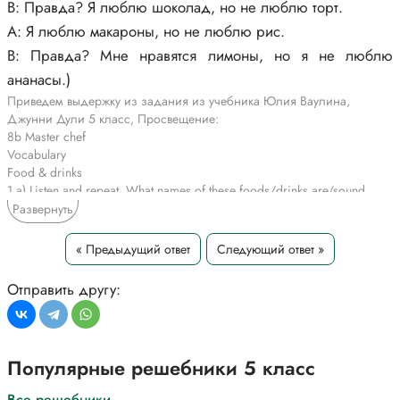
В: Правда? Я люблю шоколад, но не люблю торт.
А: Я люблю макароны, но не люблю рис.
В: Правда? Мне нравятся лимоны, но я не люблю
ананасы.)
Приведем выдержку из задания из учебника Юлия Ваулина,
Джунни Дули 5 класс, Просвещение:
8b Master chef
Vocabulary
Food & drinks
1 a) Listen and repeat. What names of these foods/drinks are/sound
similar in your language? Which do you eat/drink for
Развернуть
breakfast/lunch/dinner?
b) Which of the foods in the pyramid do you like/not like?
« Предыдущий ответ
Следующий ответ »
A: I like cherries, but I don't like grapes.
B: Really? I like...
Отправить другу:
*Цитирирование части задания со ссылкой на учебник
производится исключительно в учебных целях для лучшего
понимания разбора решения задания.
Популярные решебники 5 класс
Все решебники