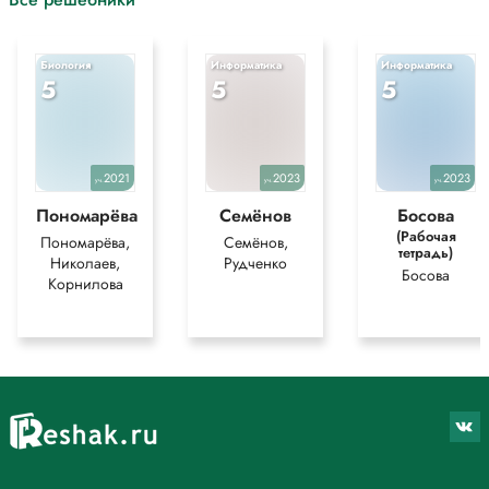
Биология
Информатика
Информатика
5
5
5
2021
2023
2023
уч.
уч.
уч.
Пономарёва
Семёнов
Босова
(Рабочая
Пономарёва,
Семёнов,
тетрадь)
Николаев,
Рудченко
Босова
Корнилова