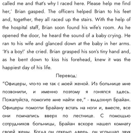
called me and that’s why I raced here. Please help me find
her,’ Brian gasped. The officers helped Brian to his feet
and, together, they all raced up the stairs. With the help of
the hospital staff, Brian soon found his wife’s room. As he
opened the door, he heard the sound of a baby crying. He
ran to his wife and glanced down at the baby in her arms.
‘It’s a boy!’ she cried. Brian grasped his son’s tiny hand and,
as he bent down to kiss his forehead, knew it was the
happiest day of his life.
Перевод:
"Офицеры, что-то не так с моей женой. Из больнице мне
позвонили, и именно поэтому я гонялся здесь.
Пожалуйста, помогите мне найти ее," - выдохнул Брайан.
Офицеры помогли Брайану встать на ноги и, вместе, все
они помчались вверх по лестнице. С помощью
сотрудников больницы, Брайан вскоре нашел комнату
своей жены. Когда он открыл дверь, он услышал звук