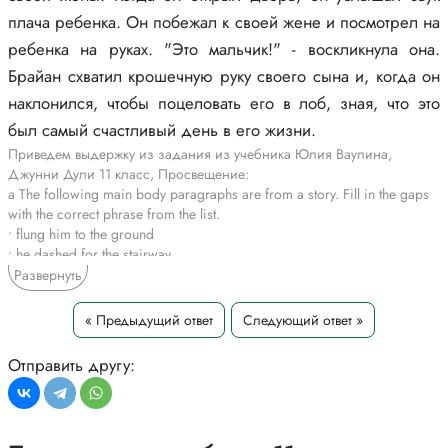
плача ребенка. Он побежал к своей жене и посмотрел на
ребенка на руках. "Это мальчик!" - воскликнула она.
Брайан схватил крошечную руку своего сына и, когда он
наклонился, чтобы поцеловать его в лоб, зная, что это
был самый счастливый день в его жизни.
Приведем выдержку из задания из учебника Юлия Ваулина,
Джунни Дули 11 класс, Просвещение:
a The following main body paragraphs are from a story. Fill in the gaps
with the correct phrase from the list.
• flung him to the ground
• he dashed for the stairway
• rushed out of the house
Развернуть
• the police sirens wailing
"I'm calling from the hospital. It's your wife. You should come ..." Brian
« Предыдущий ответ
Следующий ответ »
didn't wait for the nurse to finish. He dropped the phone, 1) rushed out
of the house without even locking the door, and jumped into his car. For
Отправить другу:
the next few minutes, he didn't notice how fast he was driving or 2) the
police sirens wailing behind him.
He jumped out of his car at The Griffith General, and raced inside. Once
in the main reception, Jeff pushed the button for the lift. Realising his