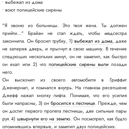
• выбежал из дома
• воют полицейские сирены
"Я звоню из больницы. Это твоя жена. Ты должен
прийти..." Брайан не стал ждать, чтобы медсестра
закончила. Он бросил трубку, 1)
выбежал из дома
, даже
не заперев дверь, и прыгнул в свою машину. В течение
следующих нескольких минут, он не заметил, как быстро
он ехал или 2) что
полицейские сирены выли
позади
него.
Он выскочил из своего автомобиля в Гриффит
Дженернал, и помчался внутрь. На главном ресепшене
Джефф нажал кнопку лифта. Понимая, что его усилия
были напрасны, 3) он
бросился к лестнице
. Прежде, чем
он достиг первого пролета лестницы, две сильные пары
рук 4)
швырнули его на землю
. Он посмотрел, как будто
опомнившись впервые, и заметил двух полицейских.