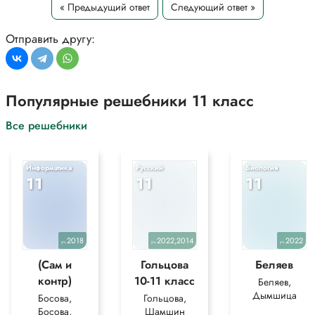
5 Alex's bedroom walls are covered with posters.
« Предыдущий ответ
Следующий ответ »
*Цитирирование части задания со ссылкой на учебник
производится исключительно в учебных целях для лучшего
Отправить другу:
понимания разбора решения задания.
Популярные решебники 11 класс
Все решебники
Информатика
Русский
Биология
11
11
11
2018
2022,2014
2022
уч.
уч.
уч.
(Сам и
Гольцова
Беляев
контр)
10-11 класс
Беляев,
Дымшица
Босова,
Гольцова,
Босова,
Шамшин