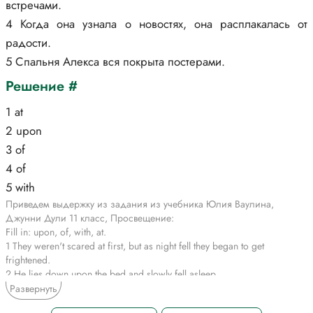
встречами.
4 Когда она узнала о новостях, она расплакалась от
радости.
5 Спальня Алекса вся покрыта постерами.
Решение #
1 at
2 upon
3 of
4 of
5 with
Приведем выдержку из задания из учебника Юлия Ваулина,
Джунни Дули 11 класс, Просвещение:
Fill in: upon, of, with, at.
1 They weren't scared at first, but as night fell they began to get
frightened.
2 He lies down upon the bed and slowly fell asleep.
3 Mr. Taylor's secretary takes care of all his appointments.
Развернуть
4 When she learned of the news, she burst into tears of joy.