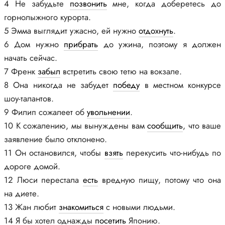
4 Не забудьте
позвонить
мне, когда доберетесь до
горнолыжного курорта.
5 Эмма выглядит ужасно, ей нужно
отдохнуть
.
6 Дом нужно
прибрать
до ужина, поэтому я должен
начать сейчас.
7 Френк
забыл
встретить свою тетю на вокзале.
8 Она никогда не забудет
победу
в местном конкурсе
шоу-талантов.
9 Филип сожалеет об
увольнении
.
10 К сожалению, мы вынуждены вам
сообщить
, что ваше
заявление было отклонено.
11 Он остановился, чтобы
взять
перекусить что-нибудь по
дороге домой.
12 Люси перестала
есть
вредную пищу, потому что она
на диете.
13 Жан любит
знакомиться
с новыми людьми.
14 Я бы хотел однажды
посетить
Японию.