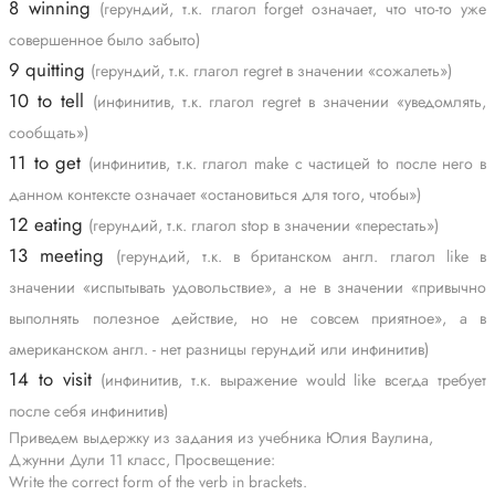
8 winning
(герундий, т.к. глагол forget означает, что что-то уже
совершенное было забыто)
9 quitting
(герундий, т.к. глагол regret в значении «сожалеть»)
10 to tell
(инфинитив, т.к. глагол regret в значении «уведомлять,
сообщать»)
11 to get
(инфинитив, т.к. глагол make c частицей to после него в
данном контексте означает «остановиться для того, чтобы»)
12 eating
(герундий, т.к. глагол stop в значении «перестать»)
13 meeting
(герундий, т.к. в британском англ. глагол like в
значении «испытывать удовольствие», а не в значении «привычно
выполнять полезное действие, но не совсем приятное», а в
американском англ. - нет разницы герундий или инфинитив)
14 to visit
(инфинитив, т.к. выражение would like всегда требует
после себя инфинитив)
Приведем выдержку из задания из учебника Юлия Ваулина,
Джунни Дули 11 класс, Просвещение:
Write the correct form of the verb in brackets.