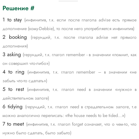
Решение #
1 to stay
(инфинитив, т.к. если после глагола advise есть прямое
дополнение (кому-Debbie), то после него употребляется инфинитив)
2 booking
(герундий, т.к. после глагола advise нет прямого
дополнения)
3 asking
(герундий, т.к. глагол remember - в значении «помнит, как
он совершил что-либо»)
4 to ring
(инфинитив, т.к. глагол remember – в значении «не
забыть что-то сделать»)
5 to rest
(инфинитив, т.к. глагол need в значении «нужно» в
действительном залоге)
6 tidying
(герундий, т.к. глагол need в страдательном залоге, т.е
можно аналогично переписать: «the house needs to be tided…»)
7 to meet
(инфинитив, т.к. глагол forget означает, что о чем-то, что
нужно было сделать, было забыто)