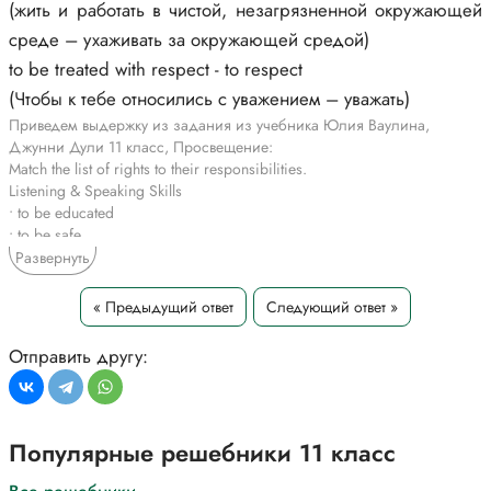
(жить и работать в чистой, незагрязненной окружающей
среде – ухаживать за окружающей средой)
to be treated with respect - to respect
(Чтобы к тебе относились с уважением – уважать)
Приведем выдержку из задания из учебника Юлия Ваулина,
Джунни Дули 11 класс, Просвещение:
Match the list of rights to their responsibilities.
Listening & Speaking Skills
• to be educated
• to be safe
• to live & work in a clean, unpolluted environment
Развернуть
• to be treated with respect
RESPONSIBILITIES
« Предыдущий ответ
Следующий ответ »
• to respect others regardless of sex, age, ethnic origin, nationality
• not to bully/harm others
Отправить другу:
• to obey the law
• to look after the environment
*Цитирирование части задания со ссылкой на учебник
производится исключительно в учебных целях для лучшего
Популярные решебники 11 класс
понимания разбора решения задания.