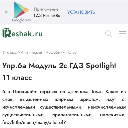
Приложение
✖
УСТАНОВИТЬ
ГДЗ ReshakRu
11 класс
Английский
Решебник
Ответ
Упр.6a Модуль 2c ГДЗ Spotlight
11 класс
6 a Прочитайте отрывок из дневника Тома. Какие из
слов, выделенных жирным шрифтом, идут с:
исчисляемыми существительными, неисчисляемыми
существительными, прилагательными, наречиями,
few/little/much/many/a lot of?