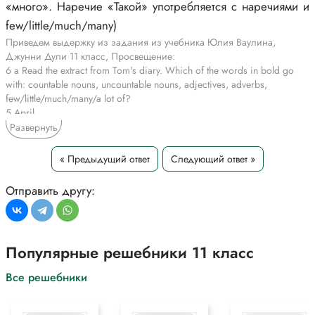
«много». Наречие «Такой» употребляется с наречиями и
few/little/much/many)
Приведем выдержку из задания из учебника Юлия Ваулина,
Джунни Дули 11 класс, Просвещение:
6 a Read the extract from Tom's diary. Which of the words in bold go
with: countable nouns, uncountable nouns, adjectives, adverbs,
few/little/much/many/a lot of?
5 April
... it was such a lovely spot that we decided to camp there. After we had
Развернуть
put up our teat, we went to explore the area. There was such lovely
scenery that we took lots of photos. The place was so peaceful with so
« Предыдущий ответ
Следующий ответ »
few people around that we couldn't believe it. The birds were singing so
beautifully that it was as if we were somewhere exotic. There were such a
Отправить другу:
lot of wild flowers that the air smelled ...
*Цитирирование части задания со ссылкой на учебник
производится исключительно в учебных целях для лучшего
понимания разбора решения задания.
Популярные решебники 11 класс
Все решебники