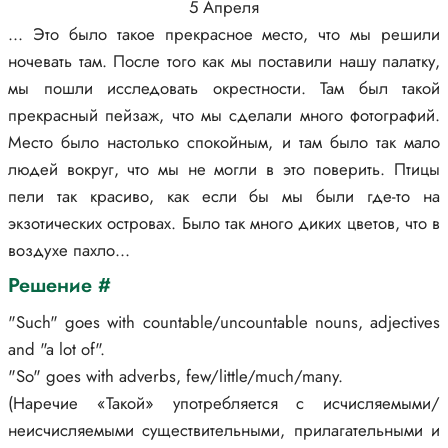
5 Апреля
... Это было такое прекрасное место, что мы решили
ночевать там. После того как мы поставили нашу палатку,
мы пошли исследовать окрестности. Там был такой
прекрасный пейзаж, что мы сделали много фотографий.
Место было настолько спокойным, и там было так мало
людей вокруг, что мы не могли в это поверить. Птицы
пели так красиво, как если бы мы были где-то на
экзотических островах. Было так много диких цветов, что в
воздухе пахло...
Решение #
"Such" goes with countable/uncountable nouns, adjectives
and "a lot of".
"So" goes with adverbs, few/little/much/many.
(Наречие «Такой» употребляется с исчисляемыми/
неисчисляемыми существительными, прилагательными и