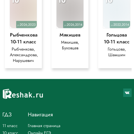
10
10
10
понимания разбора решения задания.
2026,2023
2026,2014
2022,2014
уч.
уч.
уч.
Рыбченкова
Мякишев
Гольцова
10-11 класс
10-11 класс
Мякишев,
Буховцев
Рыбченкова,
Гольцова,
Александрова,
Шамшин
Нарушевич
ГДЗ
Навигация
11 класс
Главная страница
10 класс
Онлайн ЕГЭ