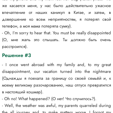
же касается меня, у нас было действительно ужасное
впечатление от наших каникул в Китае, и затем, в
довершение ко всем неприятностям, я потерял свой
телефон, а моя мама потеряла сумку).
- Oh, I’m sorry to hear that. You must be really disappointed
(О, мне жаль это слышать. Ты должно быть очень
расстроился).
Решение #3
- I once went abroad with my family and, to my great
disappointment, our vacation turned into the nightmare
(Однажды я поехала за границу со своей семьёй и, к
моему великому разочарованию, наш отпуск превратился
в настоящий кошмар).
- Oh no! What happened? (О нет! Что случилось?).
- Well, the weather was awful, my parents quarreled during
the all journey and, to make matters worse, I forgot my