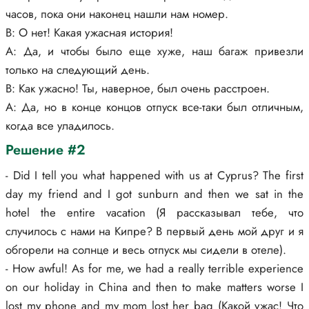
часов, пока они наконец нашли нам номер.
B: О нет! Какая ужасная история!
A: Да, и чтобы было еще хуже, наш багаж привезли
только на следующий день.
B: Как ужасно! Ты, наверное, был очень расстроен.
A: Да, но в конце концов отпуск все-таки был отличным,
когда все уладилось.
Решение #2
- Did I tell you what happened with us at Cyprus? The first
day my friend and I got sunburn and then we sat in the
hotel the entire vacation (Я рассказывал тебе, что
случилось с нами на Кипре? В первый день мой друг и я
обгорели на солнце и весь отпуск мы сидели в отеле).
- How awful! As for me, we had a really terrible experience
on our holiday in China and then to make matters worse I
lost my phone and my mom lost her bag (Какой ужас! Что