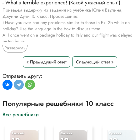
- What a terrible experience! (Какой ужасный опыт!).
Приведем выдержку из задания из учебника Юлия Ваулина,
Джунни Дули 10 класс, Просвещение:
) Have you ever had any problems similar to those in Ex. 2b while on
holiday? Use the language in the box to discuss them.
A: I once went on a package holiday to Italy and our flight was delayed
by ten hours.
B: Oh dear, that's awful!
Развернуть
Describing a bad experience
I/we once (went etc ...
« Предыдущий ответ
Следующий ответ »
You’ll never guess what happened (to me/us ...
Did you hear/Did I tell you what happened ...?
Отправить другу:
I/We had a(n) (really) awful/terrible experience ...
and then to make matters worse ...
Sympathising
Oh dear!/Oh no!/What a shame!
Популярные решебники 10 класс
How awful/terrible/disappointing!
What a(n) terrible experience/absolute nightmare!
Все решебники
Oh, I’m (really) sorry to hear that. You must be/
feel really disappointed/angry etc.
*Цитирирование части задания со ссылкой на учебник
Русский
Физика
Русский
производится исключительно в учебных целях для лучшего