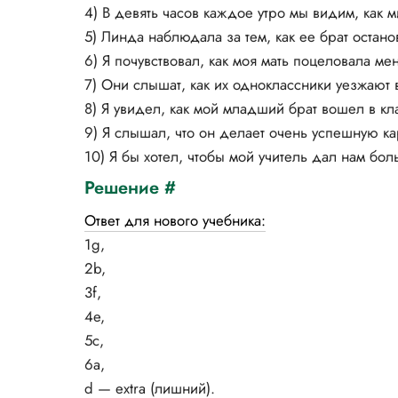
4) В девять часов каждое утро мы видим, как 
5) Линда наблюдала за тем, как ее брат остан
6) Я почувствовал, как моя мать поцеловала ме
7) Они слышат, как их одноклассники уезжают 
8) Я увидел, как мой младший брат вошел в кл
9) Я слышал, что он делает очень успешную ка
10) Я бы хотел, чтобы мой учитель дал нам бо
Решение #
Ответ для нового учебника:
1g,
2b,
3f,
4e,
5c,
6a,
d — extra (лишний).