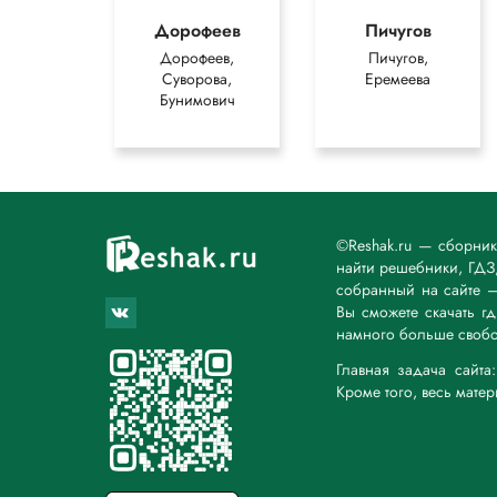
Дорофеев
Пичугов
Дорофеев,
Пичугов,
Суворова,
Еремеева
Бунимович
©Reshak.ru — сборни
найти решебники, ГДЗ,
собранный на сайте 
Вы сможете скачать г
намного больше свобо
Главная задача сайт
Кроме того, весь мате