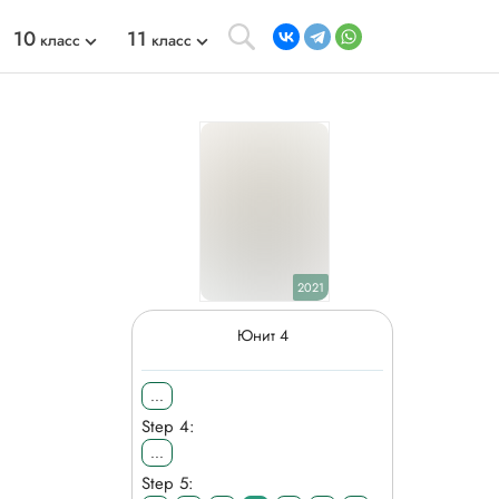
10
11
класс
класс
2021
Юнит 4
...
Step 4:
...
Step 5: