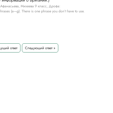
е информации о Британии.)
Афанасьева, Михеева 9 класс, Дрофа:
phrases (a—g). There is one phrase you don’t have to use.
ущий ответ
Следующий ответ »
 the UK want their parents to give them more freedom. A lot of teens say they
 annoying thing about their kids is their bad moods. However, the survey s
d their love for them.
 parents’ clothes
e.