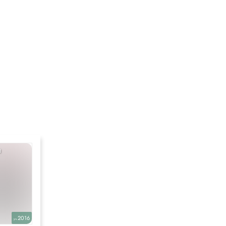
я разбора
я
2016
уч.