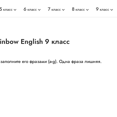
5
6
7
8
9
класс
класс
класс
класс
класс
inbow English 9 класс
 заполните его фразами (a-g). Одна фраза лишняя.