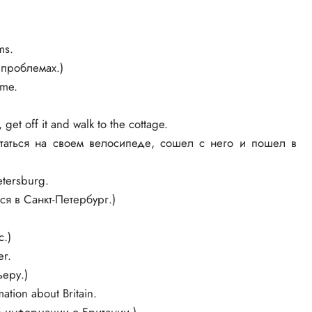
ms.
 проблемах.)
 me.
get off it and walk to the cottage.
ататься на своем велосипеде, сошел с него и пошел в
Petersburg.
ся в Санкт-Петербург.)
с.)
er.
еру.)
ation about Britain.