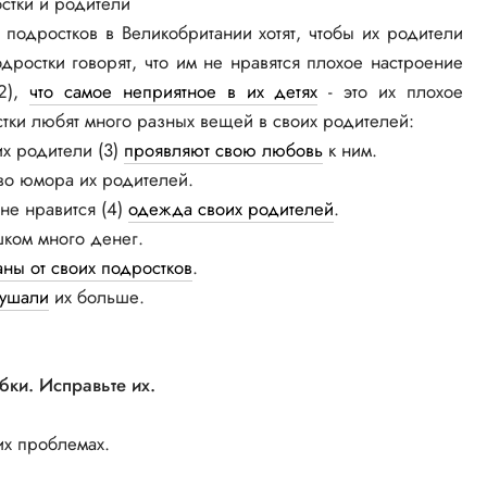
стки и родители
 подростков в Великобритании хотят, чтобы их родители
ростки говорят, что им не нравятся плохое настроение
(2),
что самое неприятное в их детях
- это их плохое
стки любят много разных вещей в своих родителей:
их родители (3)
проявляют свою любовь
к ним.
тво юмора их родителей.
не нравится (4)
одежда своих родителей
.
шком много денег.
ны от своих подростков
.
лушали
их больше.
бки. Исправьте их.
их проблемах.