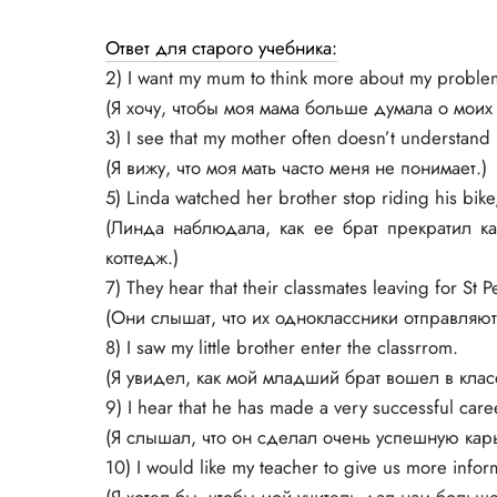
Ответ для старого учебника:
2) I want my mum to think more about my proble
(Я хочу, чтобы моя мама больше думала о моих
3) I see that my mother often doesn’t understand
(Я вижу, что моя мать часто меня не понимает.)
5) Linda watched her brother stop riding his bike, 
(Линда наблюдала, как ее брат прекратил к
коттедж.)
7) They hear that their classmates leaving for St 
(Они слышат, что их одноклассники отправляют
8) I saw my little brother enter the classrrom.
(Я увидел, как мой младший брат вошел в клас
9) I hear that he has made a very successful care
(Я слышал, что он сделал очень успешную карь
10) I would like my teacher to give us more inform