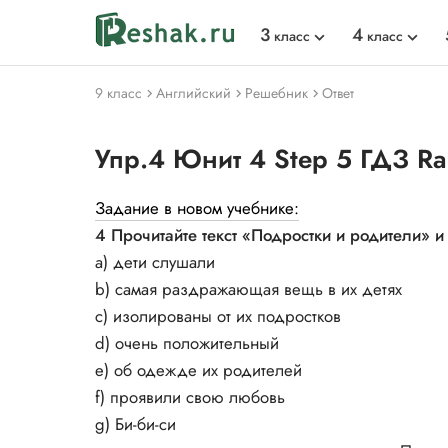
3
4
класс
класс
9 класс
Английский
Решебник
Ответ
Упр.4 Юнит 4 Step 5 ГДЗ Ra
Задание в новом учебнике:
4 Прочитайте текст «Подростки и родители» и
а) дети слушали
b) самая раздражающая вещь в их детях
c) изолированы от их подростков
d) очень положительный
e) об одежде их родителей
f) проявили свою любовь
g) Би-би-си