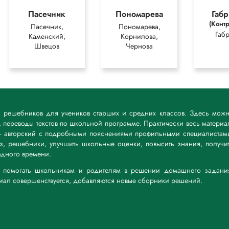
Пасечник
Пономарева
Габ
(Конт
Пасечник,
Пономарева,
Габ
Каменский,
Корнилова,
Швецов
Чернова
к решебников для учеников старших и средних классов. Здесь мож
 переводы текстов по школьной программе. Практически весь материа
— авторский с подробными пояснениями профильными специалистам
дз, решебники, улучшить школьные оценки, повысить знания, получи
дного времени.
а: помогать школьникам и родителям в решении домашнего задани
риал совершенствуется, добавляются новые сборники решений.