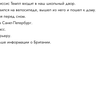
миссис Темпл входит в наш школьный двор.
овился на велосипеде, вышел из него и пошел к дому.
ня перед сном.
в Санкт-Петербург.
асс.
рьеру.
льше информации о Британии.