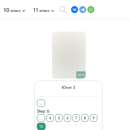
10
11
класс
класс
2015
Юнит 3
...
Step 6:
...
4
5
6
7
8
9
10