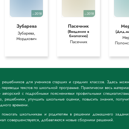
2018
2018
уч.
уч.
Зубарева
Пасечник
Ме
(Введение в
(Дид.м
Зубарева,
биологию)
Мер
Мордкович
Пасечник
Полонс
к решебников для учеников старших и средних классов. Здесь мож
 переводы текстов по школьной программе. Практически весь материа
— авторский с подробными пояснениями профильными специалистам
дз, решебники, улучшить школьные оценки, повысить знания, получи
дного времени.
а: помогать школьникам и родителям в решении домашнего задани
риал совершенствуется, добавляются новые сборники решений.