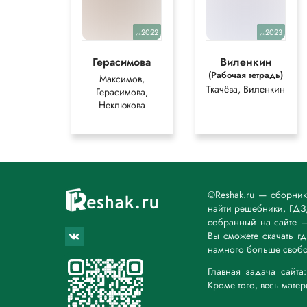
2022
2023
уч.
уч.
Герасимова
Виленкин
(Рабочая тетрадь)
Максимов,
Ткачёва, Виленкин
Герасимова,
Неклюкова
©Reshak.ru — сборни
найти решебники, ГДЗ,
собранный на сайте 
Вы сможете скачать г
намного больше свобо
Главная задача сайт
Кроме того, весь мате