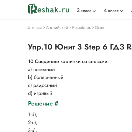
3
4
класс
класс
5 класс
Английский
Решебник
Ответ
Упр.10 Юнит 3 Step 6 ГДЗ R
10 Соедините картинки со словами.
a) полезный
b) болезненный
c) радостный
d) игривый
Решение #
1-d);
2-c);
3-a);