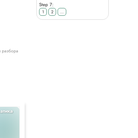
Step 7:
1
2
...
я разбора
атика
Русский
5