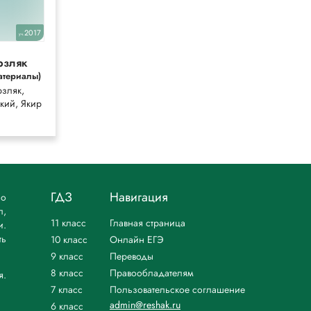
2017
2019
уч.
уч.
рзляк
Быстрова
атериалы)
Быстрова,
зляк,
Кибирева, Гостева
кий, Якир
ГДЗ
Навигация
но
л,
11 класс
Главная страница
и.
ть
10 класс
Онлайн ЕГЭ
9 класс
Переводы
8 класс
Правообладателям
я.
7 класс
Пользовательское соглашение
admin@reshak.ru
6 класс