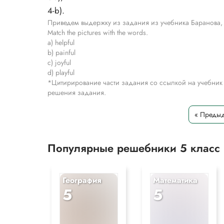
4-b).
Приведем выдержку из задания из учебника Баранова, 
Match the pictures with the words.
a) helpful
b) painful
c) joyful
d) playful
*Цитирирование части задания со ссылкой на учебник
решения задания.
« Предыд
Популярные решебники 5 класс
География
Математика
5
5