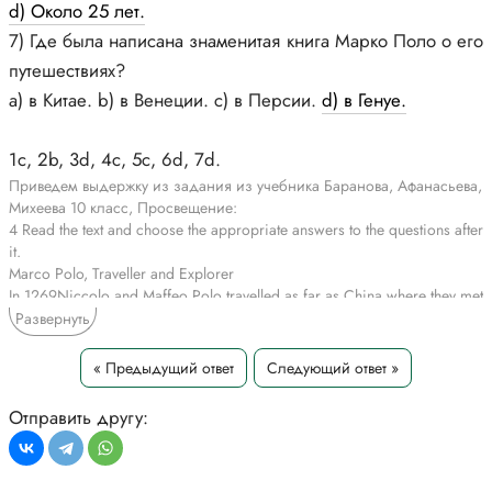
d) Около 25 лет.
7) Где была написана знаменитая книга Марко Поло о его
путешествиях?
а) в Китае. b) в Венеции. c) в Персии.
d) в Генуе.
1c, 2b, 3d, 4c, 5c, 6d, 7d.
Приведем выдержку из задания из учебника Баранова, Афанасьева,
Михеева 10 класс, Просвещение:
4 Read the text and choose the appropriate answers to the questions after
it.
Marco Polo, Traveller and Explorer
In 1269Niccolo and Maffeo Polo travelled as far as China where they met
the Emperor Kublai Khan. After the journey they returned to their native
Развернуть
city Venice. When they decided to go to China again some years later,
Niccolo’s son, Marco went with them.
« Предыдущий ответ
Следующий ответ »
It took them three years to reach China. When they at last arrived, they
were welcomed by the Emperor, who was much pleased by Marco, now
Отправить другу:
a handsome young man of twenty, and made him his attendant of honour.
For seventeen years Marco served the great ruler performing many
difficult duties, and gathering material for his famous book in which he