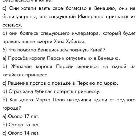
c) Они хотели взять свое богатство в Венецию, они не
были уверены, что следующий Император пригласит их
остаться.
d) они боялись следующего императора, который будет
править после смерти Хана Хубилая.
5) Что помогло Венецианцам покинуть Китай?
а) Просьба короля Персии отпустить их в Венецию.
b) Желание короля Персии жениться на одной из
китайских принцесс.
c) Решение послов о поездке в Персию по морю.
d) Страх хана Хубилая потерять принцессу.
6) Как долго Марко Поло находился вдали от родного
города?
a) Около 17 лет.
b) Около 15 лет.
c) Около 14 лет.