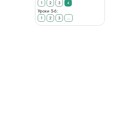
1
2
3
4
Уроки 5-6:
1
2
3
...