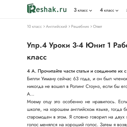
3
4
класс
класс
10 класс
Английский
Решебник
Ответ
Упр.4 Уроки 3-4 Юнит 1 Рабо
класс
4 А. Прочитайте части статьи и соедините их
Билли Уиману сейчас 63 года, и он был члено
никогда не вошел в Ролинг Стоунз, если бы его
А...
Моему отцу это особенно не нравилось. Если
школе, на хорошем английском языке, тогда б
старомоден в этом. Я словно говорил на двух
голос менялся на хороший голос. Затем я воз