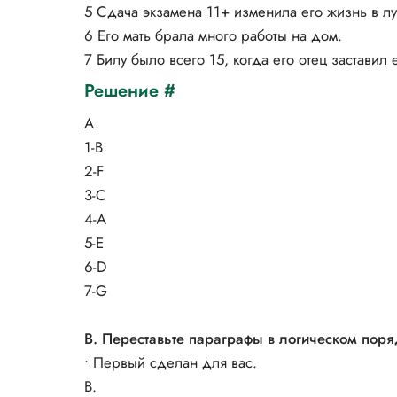
5 Сдача экзамена 11+ изменила его жизнь в л
6 Его мать брала много работы на дом.
7 Билу было всего 15, когда его отец заставил 
Решение #
A.
1-B
2-F
3-C
4-A
5-E
6-D
7-G
В. Переставьте параграфы в логическом поря
• Первый сделан для вас.
B.