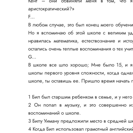
Кент – они обвиняли меня в том, что я
аристократический?»
F...
В любом случае, это был конец моего обучения
Но я вспоминаю об этой школе с великим уд
нравилась математика, естествознание и ист
остались очень теплые воспоминания о тех учи
G...
В школе все шло хорошо; Мне было 15, и я
школы первого уровня сложности, когда однаж
школе, ты оставишь ее. Пришло время начать 
1 Бил был старшим ребенком в семье, и у нег
2 Он попал в музыку, и это совершенно и
воспоминаний о школе.
3 Билу Уиману предложили место в средней ш
4 Когда Бил использовал грамотный английский 