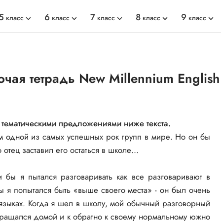
5
6
7
8
9
класс
класс
класс
класс
класс
чая тетрадь New Millennium English
 с тематическими предложениями ниже текста.
м одной из самых успешных рок групп в мире. Но он бы
 отец заставил его остаться в школе…
 бы я пытался разговаривать как все разговаривают в
ы я попытался быть «выше своего места» - он был очень
 языках. Когда я шел в школу, мой обычный разговорный
вращался домой и к обратно к своему нормальному южно