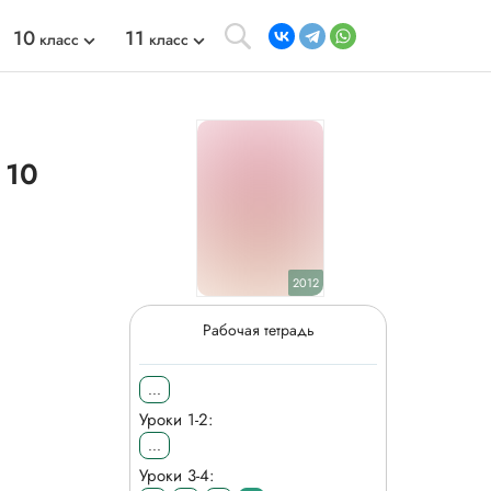
10
11
класс
класс
 10
2012
Рабочая тетрадь
...
Уроки 1-2:
...
Уроки 3-4: