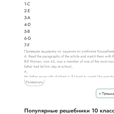
1-C
2-E
3-A
4-D
5-B
6-G
7-F
Приведем выдержку из задания из учебника Казырбаева
A. Read the paragraphs of the article and match them with th
Bill Wyman, now 63, was a member of one of the most succes
father had let him stay at school...
A_
My father especially disliked it. If I tried to speak like ev
station" he was very old-fashioned in that way. It was like
Развернуть
change to a well-spoken voice. Then I'd come home and go 
B_
« Предыд
I was the eldest, and so i had all the responsibilities, beca
eldest son.
C__
Популярные решебники 10 клас
I was one of three kids out of my primary school who pass