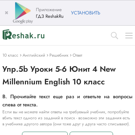
Приложение
✖
УСТАНОВИТЬ
ГДЗ ReshakRu
10 класс
Английский
Решебник
Ответ
Упр.5b Уроки 5-6 Юнит 4 New
Millennium English 10 класс
B. Прочитайте текст еще раз и ответьте на вопросы
слева от текста.
Если вы не можете найти ответы на требуемый учебник, попробуйте
вбить текст одного из заданий в поиск - возможно эти задания есть
в учебнике другого автора (они тоже друг у друга часто списывают).