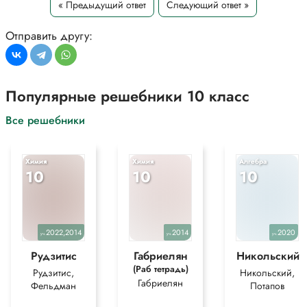
« Предыдущий ответ
Следующий ответ »
Отправить другу:
Популярные решебники 10 класс
Все решебники
Химия
Химия
Алгебра
10
10
10
2022,2014
2014
2020
уч.
уч.
уч.
Рудзитис
Габриелян
Никольский
(Раб тетрадь)
Рудзитис,
Никольский,
Габриелян
Фельдман
Потапов