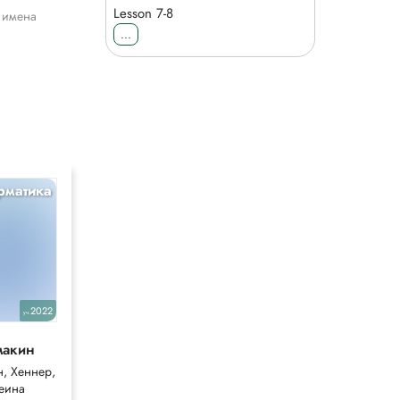
Lesson 7-8
ь имена
...
рматика
Алгебра
10
2022
2019
уч.
уч.
макин
Мордкович
(проф уровень)
, Хеннер,
Мордкович,
еина