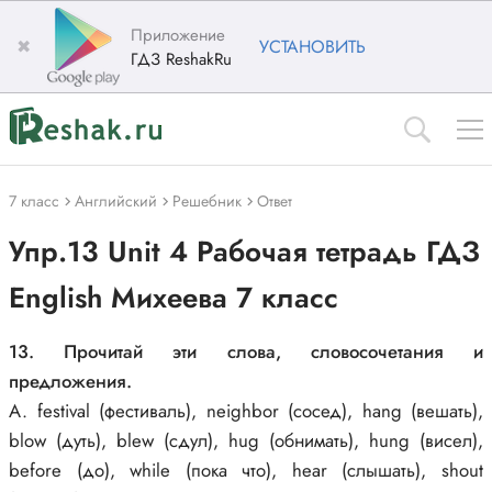
Приложение
✖
УСТАНОВИТЬ
ГДЗ ReshakRu
7 класс
Английский
Решебник
Ответ
Упр.13 Unit 4 Рабочая тетрадь ГДЗ
English Михеева 7 класс
13. Прочитай эти слова, словосочетания и
предложения.
A. festival (фестиваль), neighbor (сосед), hang (вешать),
blow (дуть), blew (сдул), hug (обнимать), hung (висел),
before (до), while (пока что), hear (слышать), shout