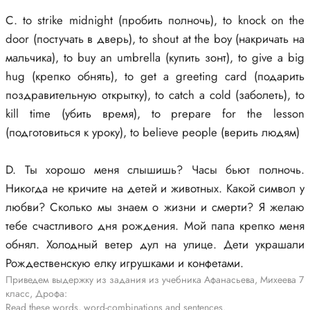
C. to strike midnight (пробить полночь), to knock on the
door (постучать в дверь), to shout at the boy (накричать на
мальчика), to buy an umbrella (купить зонт), to give a big
hug (крепко обнять), to get a greeting card (подарить
поздравительную открытку), to catch a cold (заболеть), to
kill time (убить время), to prepare for the lesson
(подготовиться к уроку), to believe people (верить людям)
D. Ты хорошо меня слышишь? Часы бьют полночь.
Никогда не кричите на детей и животных. Какой символ у
любви? Сколько мы знаем о жизни и смерти? Я желаю
тебе счастливого дня рождения. Мой папа крепко меня
обнял. Холодный ветер дул на улице. Дети украшали
Рождественскую елку игрушками и конфетами.
Приведем выдержку из задания из учебника Афанасьева, Михеева 7
класс, Дрофа:
Read these words, word-combinations and sentences.