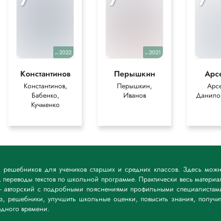
7
7
7
2022
2021
уч.
уч.
Константинов
Перышкин
Арс
Константинов,
Перышкин,
Арсе
Бабенко,
Иванов
Данилов
Кучменко
к решебников для учеников старших и средних классов. Здесь мож
 переводы текстов по школьной программе. Практически весь материа
— авторский с подробными пояснениями профильными специалистам
дз, решебники, улучшить школьные оценки, повысить знания, получи
дного времени.