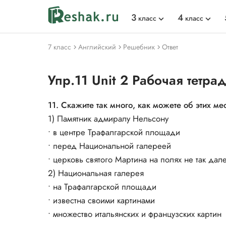
3
4
класс
класс
7 класс
Английский
Решебник
Ответ
Упр.11 Unit 2 Рабочая тетра
11. Скажите так много, как можете об этих ме
1) Памятник адмиралу Нельсону
• в центре Трафалгарской площади
• перед Национальной галереей
• церковь святого Мартина на полях не так дале
2) Национальная галерея
• на Трафалгарской площади
• известна своими картинами
• множество итальянских и французских картин