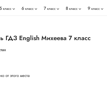
5
6
7
8
9
класс
класс
класс
класс
класс
дь ГДЗ English Михеева 7 класс
стах
ко от этого места