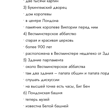
• две тысячи картин
3) Букингемский дворец
• дом королевы
• в центре Лондона
• памятник королеве Виктории перед ним
4) Вестминстерское аббатство
• старая и красивая церковь
• более 900 лет
• расположена в Вестминстере недалеко от Зд
5) Здание парламента
• около Вестминстерское аббатства
• там два здания – палата общин и палата лор
• слушать дискуссии
• на высшей точке есть часы, Биг Бен
6) Лондонская башня
• теперь музей
• известна Белой башней