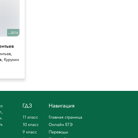
7
2016
2022
уч.
уч.
ентьев
Боголюбов
нтьев,
Боголюбов,
, Курукин
Иванова
ГДЗ
Навигация
но
л,
11 класс
Главная страница
и.
ть
10 класс
Онлайн ЕГЭ
9 класс
Переводы