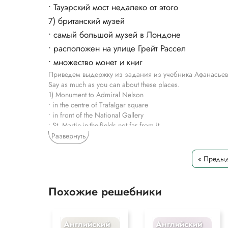
• Тауэрский мост недалеко от этого
7) британский музей
• самый большой музей в Лондоне
• расположен на улице Грейт Рассел
• множество монет и книг
Приведем выдержку из задания из учебника Афанасьева
Say as much as you can about these places.
1) Monument to Admiral Nelson
• in the centre of Trafalgar square
• in front of the National Gallery
• St. Martin-in-the-fields not far from it
2) The National Gallery
Развернуть
• in Trafalgar square
• famous for its pictures
« Предыд
• a lot of Italian and French pictures
• two thousand pictures
3) Buckingham Palace
Похожие решебники
• the Queen’s home place
• in the centre of London
• Queen Victoria Memorial in front of it
Английский
Английский
4) Westminster Abbey