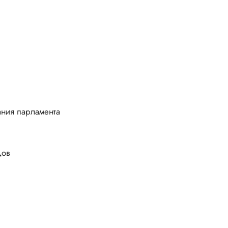
ания парламента
дов