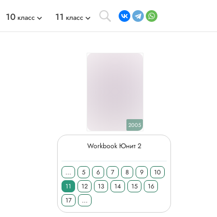
10
11
класс
класс
2005
Workbook Юнит 2
...
5
6
7
8
9
10
11
12
13
14
15
16
17
...