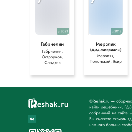
7
7
2023
2018
уч.
уч.
Габриелян
Мерзляк
(Дид.материалы)
Габриелян,
Мерзляк,
Остроумов,
Полонский, Якир
Сладков
©Reshak.ru — сборни
найти решебники, ГДЗ,
собранный на сайте 
Вы сможете скачать г
намного больше свобо