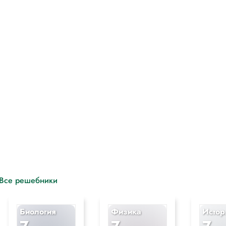
ent
use of Lords
 производится исключительно в учебных целях для лучшего понимани
Все решебники
Биология
Физика
Истор