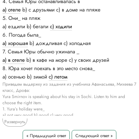
4. Семья Юры останавливалась в
а) отеле
b) с друзьями c) в доме на пляже
5. Они_ на пляж
а) ездили b) бегали
c) ходили
6. Погода была_
а) хорошая
b) дождливая c) холодная
7. Семья Юры обычно ужинала _
а) в отеле
b) в кафе на море c) у своих друзей
8. Юра хочет поехать в это место снова_
а) осенью b) зимой
c) летом
Приведем выдержку из задания из учебника Афанасьева, Михеева 7
класс, Дрофа:
Yura Smirnov is speaking about his stay in Sochi. Listen to him and
choose the right item.
1. Yura’s holiday were_
a) not very good b) good c) very good
2. He is speaking about his trip_
Развернуть
a) to Moscow b) to Sochi c) abroad
3. They travelled by_
« Предыдущий ответ
Следующий ответ »