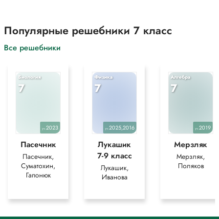
Популярные решебники 7 класс
Все решебники
Биология
Физика
Алгебра
7
7
7
2023
2025,2016
2019
уч.
уч.
уч.
Пасечник
Лукашик
Мерзляк
7-9 класс
Пасечник,
Мерзляк,
Суматохин,
Поляков
Лукашик,
Гапонюк
Иванова