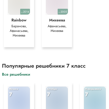
2014
2005
уч.
уч.
Rainbow
Михеева
Баранова,
Афанасьева,
Афанасьева,
Михеева
Михеева
Популярные решебники 7 класс
Все решебники
Физика
Алгебра
Информатика
7
7
7