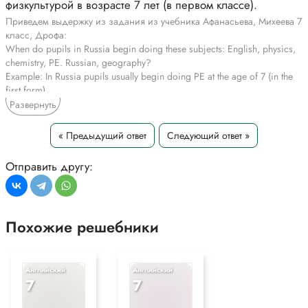
физкультурой в возрасте 7 лет (в первом классе).
Приведем выдержку из задания из учебника Афанасьева, Михеева 7
класс, Дрофа:
When do pupils in Russia begin doing these subjects: English, physics,
chemistry, PE. Russian, geography?
Example: In Russia pupils usually begin doing PE at the age of 7 (in the
first form).
*Цитирирование части задания со ссылкой на учебник
Развернуть
производится исключительно в учебных целях для лучшего
понимания разбора решения задания.
« Предыдущий ответ
Следующий ответ »
Отправить другу:
Похожие решебники
Английский
Английский
7
7