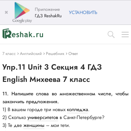
Приложение
✖
УСТАНОВИТЬ
ГДЗ ReshakRu
7 класс
Английский
Решебник
Ответ
Упр.11 Unit 3 Секция 4 ГДЗ
English Михеева 7 класс
11. Напишите слова во множественном числе, чтобы
закончить предложения.
1) В вашем городе три новых
колледжа
.
2) Сколько
университетов
в Санкт-Петербурге?
3) Те две
женщины
– мои тети.