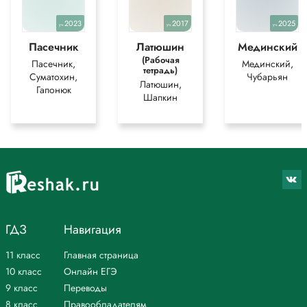
2023
2017
2025
уч.
уч.
уч.
Пасечник
Латюшин
Мединский
(Рабочая
Пасечник,
Мединский,
тетрадь)
Суматохин,
Чубарьян
Латюшин,
Гапонюк
Шапкин
ГДЗ
Навигация
11 класс
Главная страница
10 класс
Онлайн ЕГЭ
9 класс
Переводы
8 класс
Правообладателям