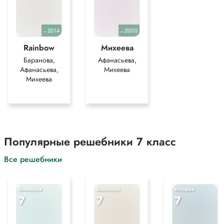
2014
2005
уч.
уч.
Rainbow
Михеева
Баранова,
Афанасьева,
Афанасьева,
Михеева
Михеева
Популярные решебники 7 класс
Все решебники
Биология
Биология
История
7
7
7