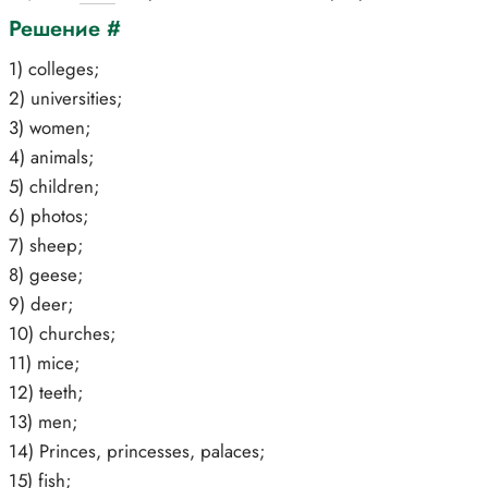
Решение #
1) colleges;
2) universities;
3) women;
4) animals;
5) children;
6) photos;
7) sheep;
8) geese;
9) deer;
10) churches;
11) mice;
12) teeth;
13) men;
14) Princes, princesses, palaces;
15) fish;