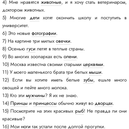
4) Мне нравятся
животные
, и я хочу стать ветеринаром,
доктором животных.
5) Многие
дети
хотят окончить школу и поступить в
университет.
6) Это новые
фотографии
.
7) На картине три милых
овечки
.
8) Осенью
гуси
летят в теплые страны.
9) Во многих зоопарках есть
олени
.
10) Москва известна своими старыми
церквями
.
11) У моего маленького брата три белых
мыши
.
12) Если вы хотите иметь белые
зубы
, ешьте много
овощей и пейте много молока.
13) Кто эти
мужчины
? Я их не знаю.
14)
Принцы
и
принцессы
обычно живут во
дворцах
.
15) Посмотрите на этих красивых
рыб
! Не правда ли они
красивые?
16) Мои
ноги
так устали после долгой прогулки.