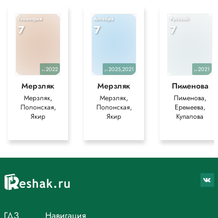
Геометрия
Алгебра
Русский
7
7
7
2022
2025,2021
2021
уч.
уч.
уч.
Мерзляк
Мерзляк
Пименова
Мерзляк,
Мерзляк,
Пименова,
Полонская,
Полонская,
Еремеева,
Якир
Якир
Купалова
ГДЗ
Навигация