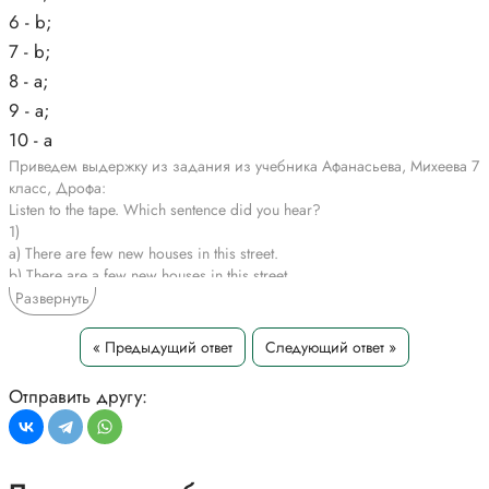
6 - b;
7 - b;
8 - a;
9 - a;
10 - a
Приведем выдержку из задания из учебника Афанасьева, Михеева 7
класс, Дрофа:
Listen to the tape. Which sentence did you hear?
1)
a) There are few new houses in this street.
b) There are a few new houses in this street.
2)
Развернуть
a) There is little juice on the table.
b) There is a little juice on the table.
« Предыдущий ответ
Следующий ответ »
3)
a) I have little time this evening.
Отправить другу:
b) I have a little time this evening.
4)
a) There are few good shops in this town. b) There are a few good
shops in this town.