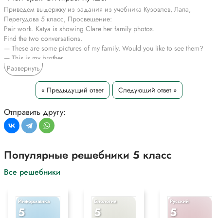
Приведем выдержку из задания из учебника Кузовлев, Лапа,
Перегудова 5 класс, Просвещение:
Pair work. Katya is showing Clare her family photos.
Find the two conversations.
— These are some pictures of my family. Would you like to see them?
— This is my brother.
— Yes, this is my father.
Развернуть
— He’s a doctor.
— He’s in the 9th form.
« Предыдущий ответ
Следующий ответ »
— He is good at tennis.
— Yes, they often play tennis together.
Отправить другу:
— My brother. He plays better.
— Yes, he always wins our school competitions.
*Цитирирование части задания со ссылкой на учебник
производится исключительно в учебных целях для лучшего
Популярные решебники 5 класс
понимания разбора решения задания.
Все решебники
Информатика
Биология
Русский
5
5
5