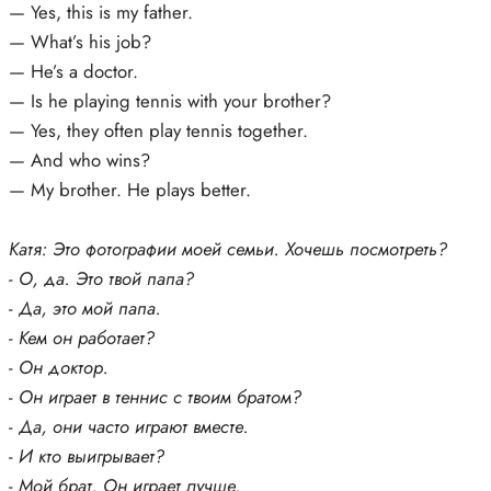
— Yes, this is my father.
— What’s his job?
— He’s a doctor.
— Is he playing tennis with your brother?
— Yes, they often play tennis together.
— And who wins?
— My brother. He plays better.
Катя: Это фотографии моей семьи. Хочешь посмотреть?
-
О, да. Это твой папа?
-
Да, это мой папа.
-
Кем он работает?
-
Он доктор.
-
Он играет в теннис с твоим братом?
-
Да, они часто играют вместе.
-
И кто выигрывает?
-
Мой брат. Он играет лучше.