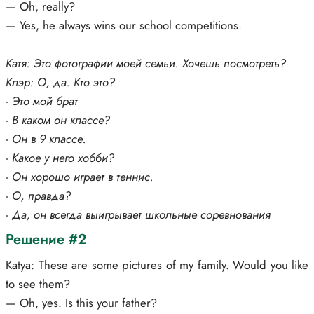
— Oh, really?
— Yes, he always wins our school competitions.
Катя: Это фотографии моей семьи. Хочешь посмотреть?
Клэр: О, да. Кто это?
-
Это мой брат
-
В каком он классе?
-
Он в 9 классе.
-
Какое у него хобби?
-
Он хорошо играет в теннис.
-
О, правда?
-
Да, он всегда выигрывает школьные соревнования
Решение #2
Katya: These are some pictures of my family. Would you like
to see them?
— Oh, yes. Is this your father?