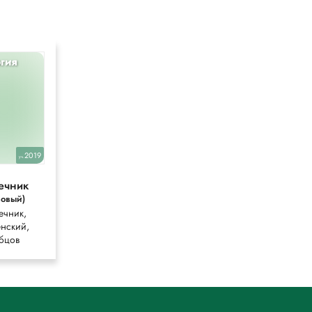
гия
Химия
10
2019
2025
уч.
уч.
ечник
Габриелян
зовый)
(Рабочая тетрадь)
ечник,
Габриелян,
нский,
Остроумов,
бцов
Сладков