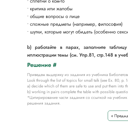
• сплетни о ком-то
• критика или жалобы
• общие вопросы о лице
• сложные предметы (например, философия)
• шутки, которые могут обидеть (особенно секс
b) работайте в парах, заполните табли
иллюстрации темы (см. Упр.81, стр.148 в учеб
Решение #
Приведем выдержку из задания из учебника Биболетов
Look through the list of topics for small talk (see Ex. 80, p.
a) decide which of them are safe to use and put them into th
b) working in pairs complete the table with possible question
*Цитирирование части задания со ссылкой на учебник
решения задания.
« Предыд