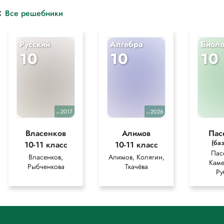
с
Все решебники
Русский
Алгебра
Биоло
10
10
10
2017
2026
уч.
уч.
Власенков
Алимов
Пас
(ба
10-11 класс
10-11 класс
Пас
Власенков,
Алимов, Колягин,
Каме
Рыбченкова
Ткачёва
Ру