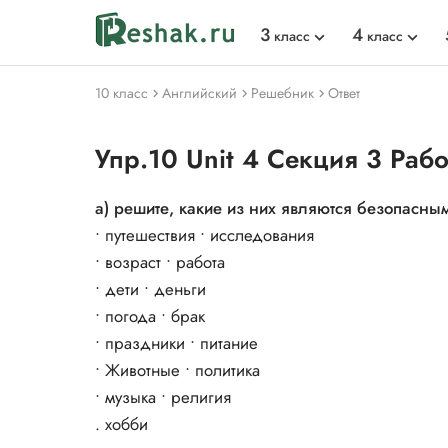
3
4
класс
класс
10 класс
Английский
Решебник
Ответ
Упр.10 Unit 4 Секция 3 Рабо
а) решите, какие из них являются безопасным
• путешествия • исследования
• возраст • работа
• дети • деньги
• погода • брак
• праздники • питание
• Животные • политика
• музыка • религия
. хобби