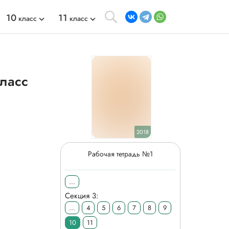
10
11
класс
класс
класс
2018
Рабочая тетрадь №1
...
Секция 3:
...
4
5
6
7
8
9
10
11