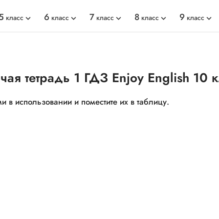
5
6
7
8
9
класс
класс
класс
класс
класс
чая тетрадь 1 ГДЗ Enjoy English 10 
и в использовании и поместите их в таблицу.