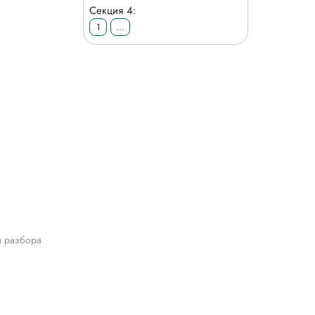
Секция 4:
1
...
я разбора