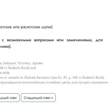
истские или расистские шутки)
цу с возможными вопросами или замечаниями, для
нике).
а, Бабушис 10 класс, Дрофа:
 148 in Student's Book) and
e table.
s or remarks to illustrate the topics (see Ex. 81, p. 148 in Student's Book).
 производится исключительно в учебных целях для лучшего понимани
ущий ответ
Следующий ответ »