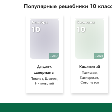
Популярные решебники 10 клас
Алгебра
Биология
10
10
2017
2023
уч.
уч.
Дидакт.
Каменский
материалы
Пасечник,
Касперская,
Потапов, Шевкин,
Сивоглазов
Никольский