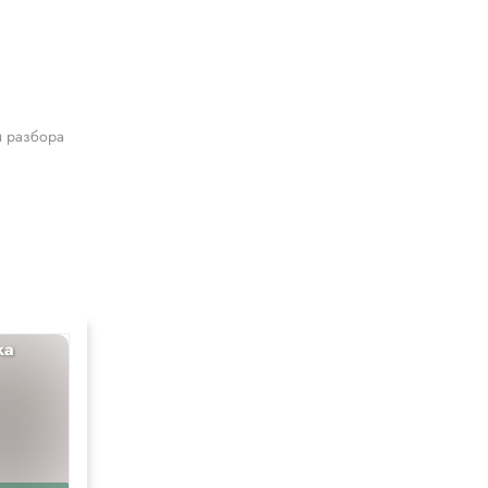
я разбора
ка
История
10