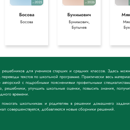
2025
2026
уч.
уч.
Босова
Бунимович
Мя
Босова
Бунимович,
Мяк
Булычев
Бух
к решебников для учеников старших и средних классов. Здесь мож
 переводы текстов по школьной программе. Практически весь материа
— авторский с подробными пояснениями профильными специалистам
дз, решебники, улучшить школьные оценки, повысить знания, получи
дного времени.
а: помогать школьникам и родителям в решении домашнего задани
риал совершенствуется, добавляются новые сборники решений.