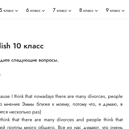
5
6
7
8
9
класс
класс
класс
класс
класс
lish 10 класс
судите следующие вопросы.
?
ecause I think that nowadays there are many divorces, people
 что мнение Эммы ближе к моему, потому что, я думаю, в
тся несколько раз)
hink that there are many divorces and people think that
нашей группы много общего. Все из нас думают, что очень