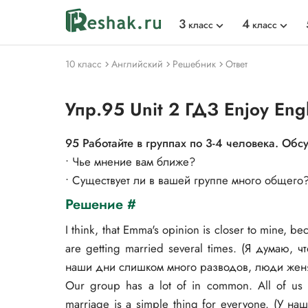
3
4
класс
класс
10 класс
Английский
Решебник
Ответ
Упр.95 Unit 2 ГДЗ Enjoy Eng
95 Работайте в группах по 3-4 человека. Об
• Чье мнение вам ближе?
• Существует ли в вашей группе много общего
Решение #
I think, that Emma's opinion is closer to mine, b
are getting married several times. (Я думаю,
наши дни слишком много разводов, люди женя
Our group has a lot of in common. All of us t
marriage is a simple thing for everyone. (У 