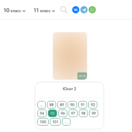
10
11
класс
класс
2018
Юнит 2
...
88
89
90
91
92
94
95
96
97
98
99
100
101
...