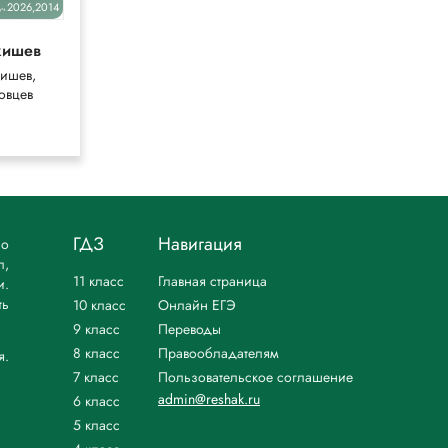
2026,2014
2024
уч.
уч.
кишев
Мединский
ишев,
Мединский,
овцев
Торкунов
ГДЗ
Навигация
но
л,
11 класс
Главная страница
и.
ть
10 класс
Онлайн ЕГЭ
9 класс
Переводы
8 класс
Правообладателям
я.
7 класс
Пользовательское соглашение
admin@reshak.ru
6 класс
5 класс