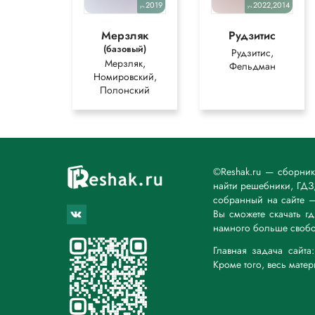
2019
2022,2014
уч.
уч.
Мерзляк
Рудзитис
(базовый)
Рудзитис,
Мерзляк,
Фельдман
Номировский,
Полонский
©Reshak.ru — сборни
найти решебники, ГДЗ,
собранный на сайте 
Вы сможете скачать г
намного больше свобо
Главная задача сайт
Кроме того, весь мате