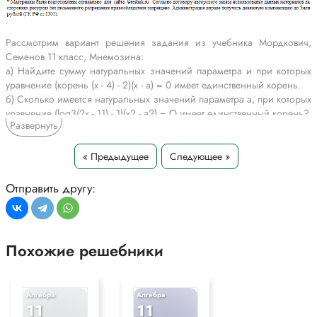
Рассмотрим вариант решения задания из учебника Мордкович,
Семенов 11 класс, Мнемозина:
а) Найдите сумму натуральных значений параметра и при которых
уравнение (корень (х - 4) - 2)(х - а) = 0 имеет единственный корень.
б) Сколько имеется натуральных значений параметра a, при которых
уравнение (log3(2x - 11) - 1)(х2 - а2) = О имеет единственный корень?
Развернуть
*Текст задания приводится исключительно в образовательных целях
для более полного понимания решения.
« Предыдущее
Следующее »
Отправить другу:
Похожие решебники
Алгебра
Алгебра
11
11