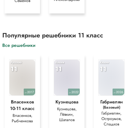
Семенов
Популярные решебники 11 класс
Все решебники
Русский
Химия
Химия
11
11
11
2017
2022
2026
уч.
уч.
уч.
Власенков
Кузнецова
Габриелян
(Базовый)
10-11 класс
Кузнецова,
Габриелян,
Лёвкин,
Власенков,
Остроумов,
Шаталов
Рыбченкова
Сладков