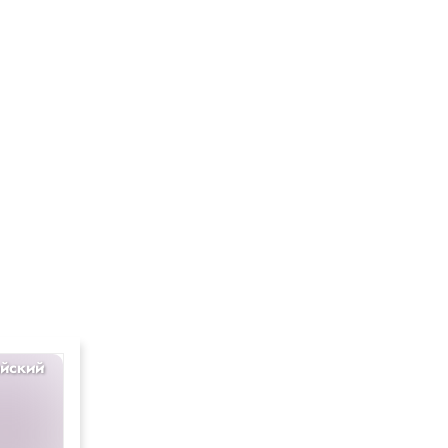
йский
Химия
11