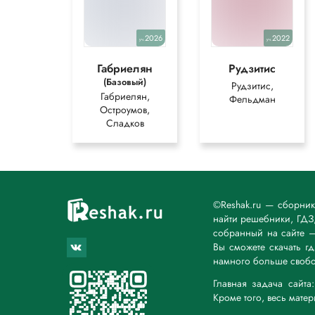
2026
2022
уч.
уч.
Габриелян
Рудзитис
(Базовый)
Рудзитис,
Габриелян,
Фельдман
Остроумов,
Сладков
©Reshak.ru — сборни
найти решебники, ГДЗ,
собранный на сайте 
Вы сможете скачать г
намного больше свобо
Главная задача сайт
Кроме того, весь мате