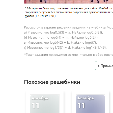
Рассмотрим вариант решения задания из учебника Мор
а) Известно, что log0,5(3) = а. Найдите log0,5(81),
б) Известно, что log6(4) = m. Найдите log6(24).
в) Известно, что log6(42) = b. Найдите log6(7),
г) Известно, что log1/3(7) = d. Найдите log1/3(1/49).
*Текст задания приводится исключительно в образова
« Преды
Похожие решебники
Алгебра
Алгебра
11
11