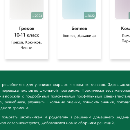
2024
2022
уч.
уч.
Греков
Беляев
Ком
10-11 класс
Беляев, Дымшица
Ком
Лар
Греков, Крючков,
Чешко
к решебников для учеников старших и средних классов. Здесь мож
 переводы текстов по школьной программе. Практически весь материа
— авторский с подробными пояснениями профильными специалистам
дз, решебники, улучшить школьные оценки, повысить знания, получи
дного времени.
а: помогать школьникам и родителям в решении домашнего задани
риал совершенствуется, добавляются новые сборники решений.