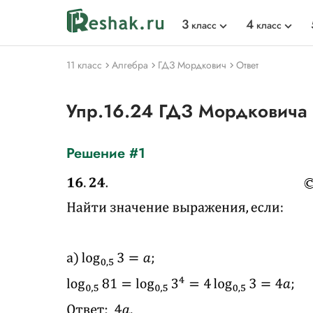
3
4
класс
класс
11 класс
Алгебра
ГДЗ Мордкович
Ответ
Упр.16.24 ГДЗ Мордковича
Решение #1