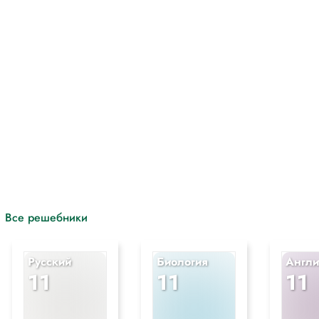
с
Все решебники
Русский
Биология
Англи
11
11
11