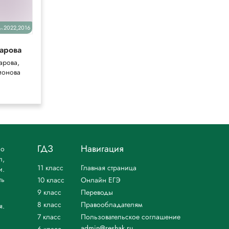
2022,2016
2023
уч.
уч.
арова
Габриелян
(Раб тетрадь)
арова,
Габриелян,
ионова
Сладков
ГДЗ
Навигация
но
л,
11 класс
Главная страница
и.
ть
10 класс
Онлайн ЕГЭ
9 класс
Переводы
8 класс
Правообладателям
я.
7 класс
Пользовательское соглашение
admin@reshak.ru