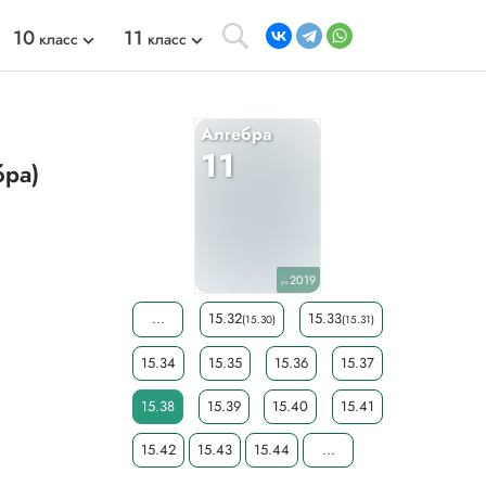
10
11
класс
класс
Алгебра
11
бра)
2019
уч.
...
15.32
15.33
(15.30)
(15.31)
15.34
15.35
15.36
15.37
15.38
15.39
15.40
15.41
15.42
15.43
15.44
...