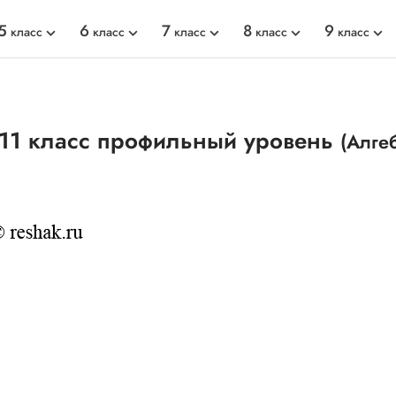
5
6
7
8
9
класс
класс
класс
класс
класс
 11 класс профильный уровень
(Алге