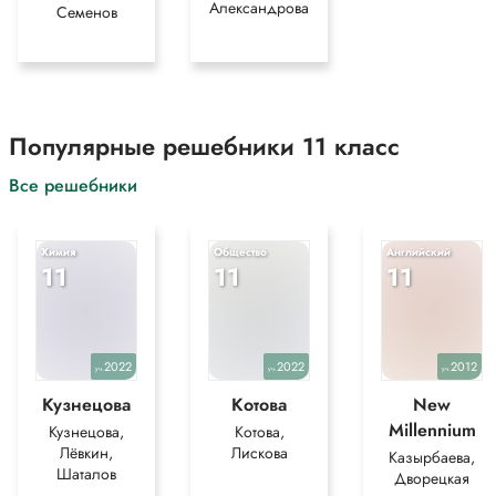
Александрова
Семенов
Популярные решебники 11 класс
Все решебники
Химия
Общество
Английский
11
11
11
2022
2022
2012
уч.
уч.
уч.
Кузнецова
Котова
New
Millennium
Кузнецова,
Котова,
Лёвкин,
Лискова
Казырбаева,
Шаталов
Дворецкая