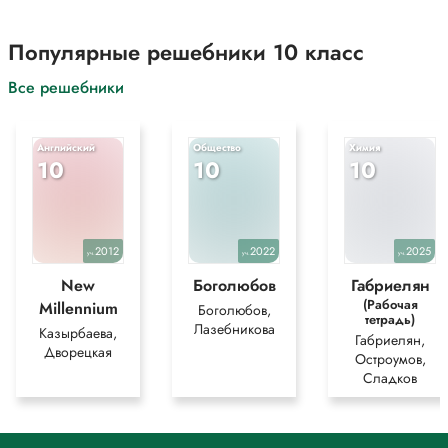
Популярные решебники 10 класс
Все решебники
Английский
Общество
Химия
10
10
10
2012
2022
2025
уч.
уч.
уч.
New
Боголюбов
Габриелян
(Рабочая
Millennium
Боголюбов,
тетрадь)
Лазебникова
Казырбаева,
Габриелян,
Дворецкая
Остроумов,
Сладков