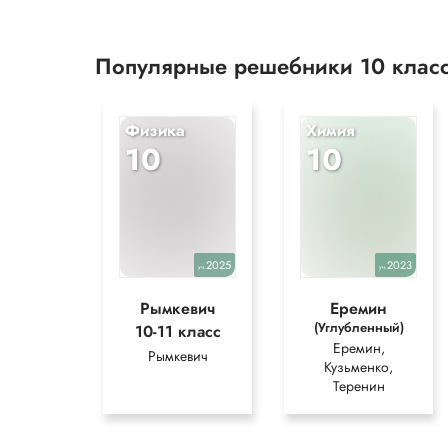
Популярные решебники 10 клас
Физика
Химия
10
10
2025
2023
уч.
уч.
Рымкевич
Еремин
(Углубленный)
10-11 класс
Еремин,
Рымкевич
Кузьменко,
Теренин