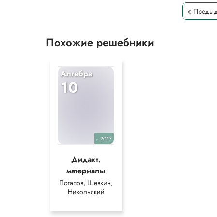
« Преды
Похожие решебники
Алгебра
10
2017
уч.
Дидакт.
материалы
Потапов, Шевкин,
Никольский