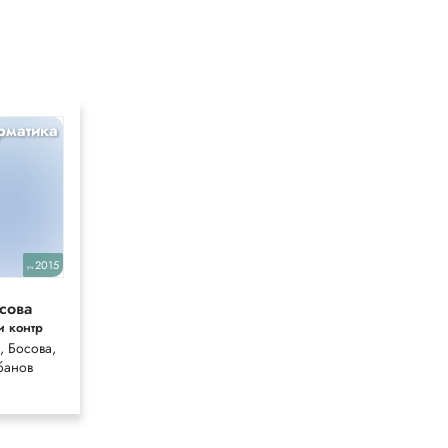
рматика
Английский
10
2015
2012
уч.
уч.
сова
New
и контр
Millennium
, Босова,
Казырбаева,
банов
Дворецкая