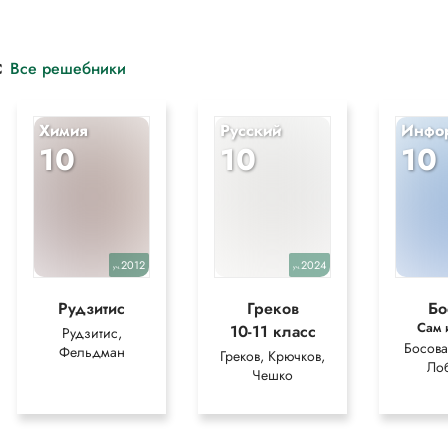
с
Все решебники
Химия
Русский
Инфо
10
10
10
2012
2024
уч.
уч.
Рудзитис
Греков
Бо
Сам 
10-11 класс
Рудзитис,
Босова
Фельдман
Греков, Крючков,
Ло
Чешко