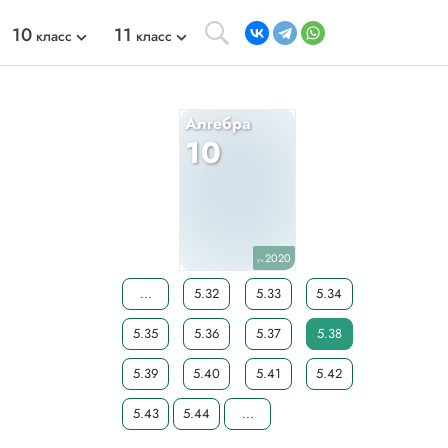
10
11
класс
класс
Алгебра
10
2020
уч.
...
5.32
5.33
5.34
5.35
5.36
5.37
5.38
5.39
5.40
5.41
5.42
5.43
5.44
...