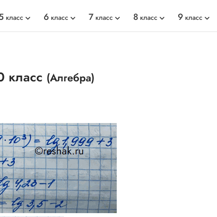
5
6
7
8
9
класс
класс
класс
класс
класс
0 класс
(Алгебра)