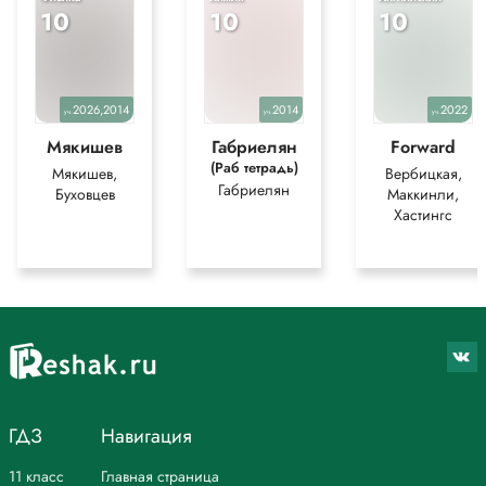
10
10
10
2026,2014
2014
2022
уч.
уч.
уч.
Мякишев
Габриелян
Forward
(Раб тетрадь)
Мякишев,
Вербицкая,
Габриелян
Буховцев
Маккинли,
Хастингс
ГДЗ
Навигация
11 класс
Главная страница