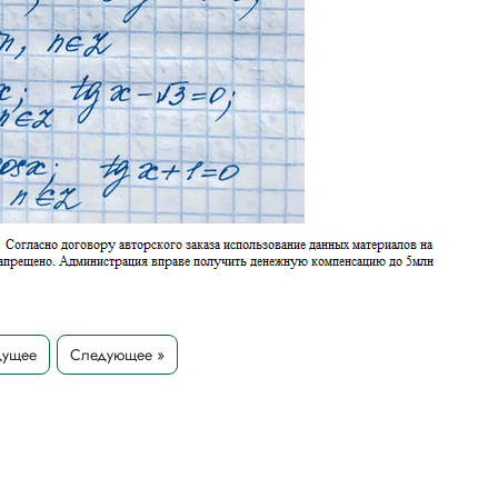
дущее
Следующее »