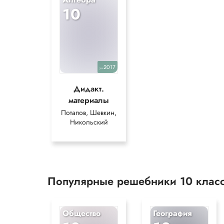
10
2017
уч.
Дидакт.
материалы
Потапов, Шевкин,
Никольский
Популярные решебники 10 клас
Общество
География