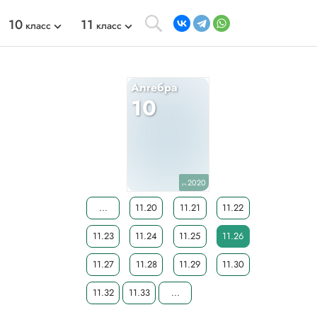
10
11
класс
класс
Алгебра
10
2020
уч.
...
11.20
11.21
11.22
11.23
11.24
11.25
11.26
11.27
11.28
11.29
11.30
11.32
11.33
...