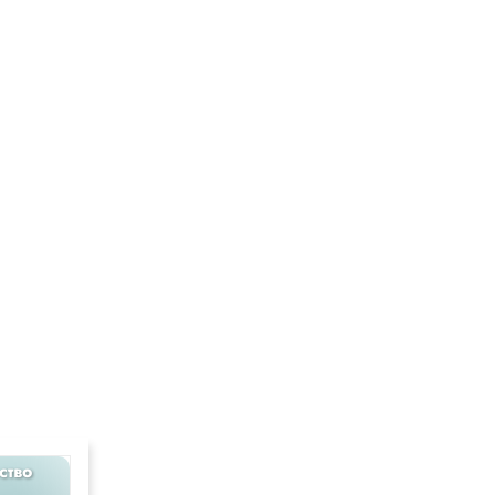
ство
Химия