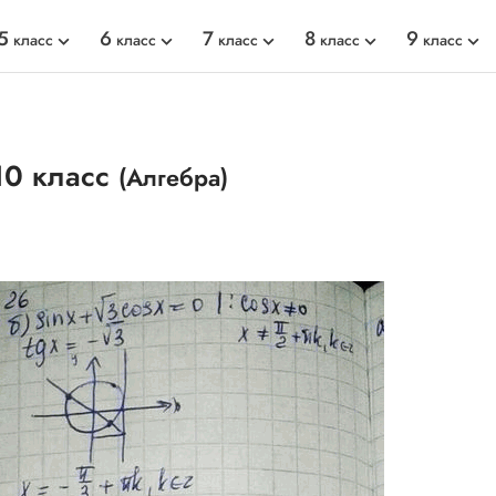
5
6
7
8
9
класс
класс
класс
класс
класс
10 класс
(Алгебра)