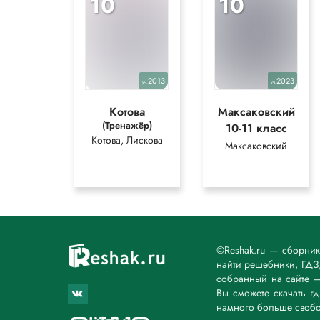
10
10
2013
2023
уч.
уч.
Котова
Максаковский
(Тренажёр)
10-11 класс
Котова, Лискова
Максаковский
©Reshak.ru — сборни
найти решебники, ГДЗ,
собранный на сайте 
Вы сможете скачать г
намного больше свобо