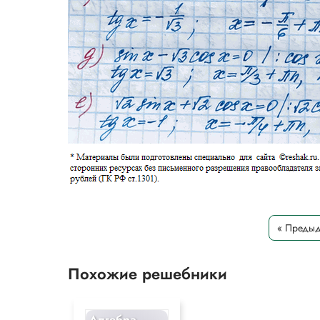
« Преды
Похожие решебники
Алгебра