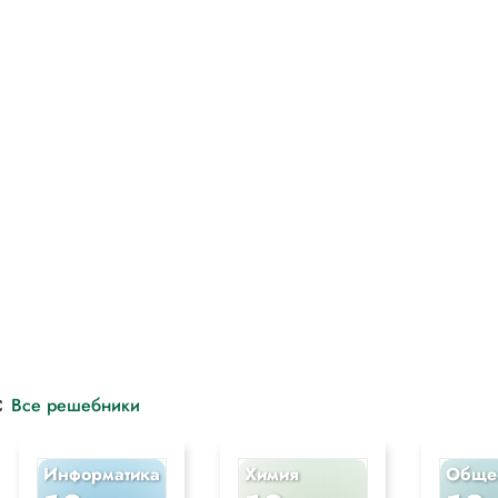
с
Все решебники
Информатика
Химия
Обще