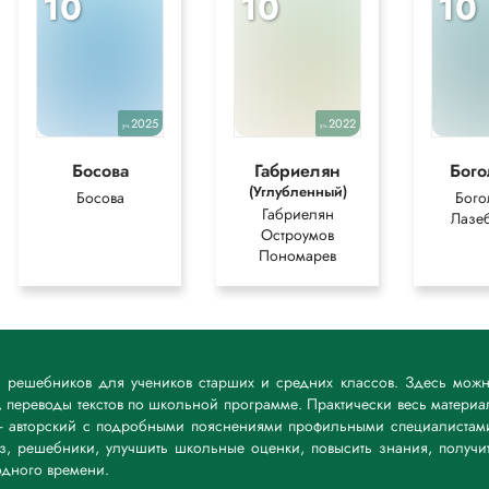
10
10
10
2025
2022
уч.
уч.
Босова
Габриелян
Бог
(Углубленный)
Босова
Бого
Габриелян
Лазе
Остроумов
Пономарев
к решебников для учеников старших и средних классов. Здесь мож
 переводы текстов по школьной программе. Практически весь материа
— авторский с подробными пояснениями профильными специалистам
дз, решебники, улучшить школьные оценки, повысить знания, получи
дного времени.