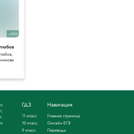
10
2022
2022,2014
уч.
уч.
олюбов
Рудзитис
любов,
Рудзитис,
бникова
Фельдман
ГДЗ
Навигация
но
л,
11 класс
Главная страница
и.
ть
10 класс
Онлайн ЕГЭ
9 класс
Переводы