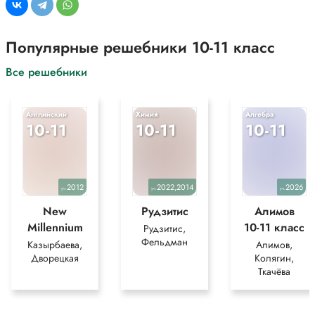
Популярные решебники 10-11 класс
Все решебники
Английский
Химия
Алгебра
10-11
10-11
10-11
2012
2022,2014
2026
уч.
уч.
уч.
New
Рудзитис
Алимов
Millennium
10-11 класс
Рудзитис,
Фельдман
Казырбаева,
Алимов,
Дворецкая
Колягин,
Ткачёва