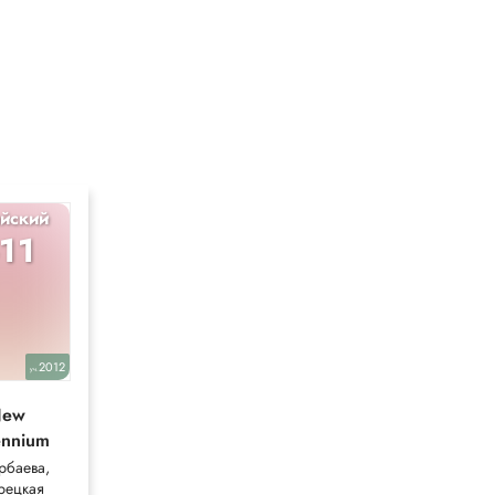
йский
Химия
-11
10-11
2012
2012
уч.
уч.
ew
Рудзитис
ennium
Рудзитис,
Фельдман
рбаева,
рецкая