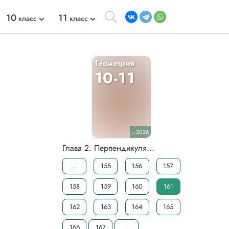
10
11
класс
класс
Геометрия
10-11
2026
уч.
Глава 2. Перпендикуля...
...
155
156
157
158
159
160
161
162
163
164
165
166
167
...