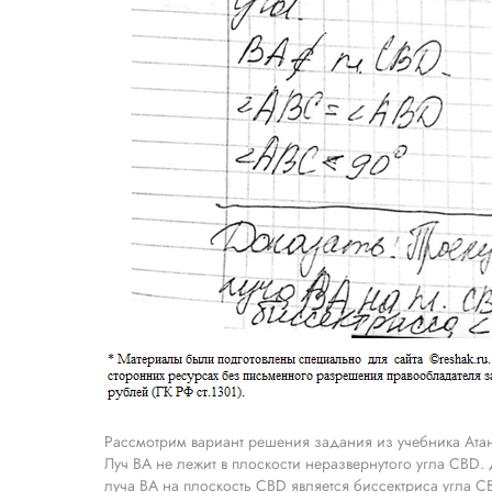
Рассмотрим вариант решения задания из учебника Атан
Луч BA не лежит в плоскости неразвернутого угла CBD.
луча BA на плоскость CBD является биссектриса угла C