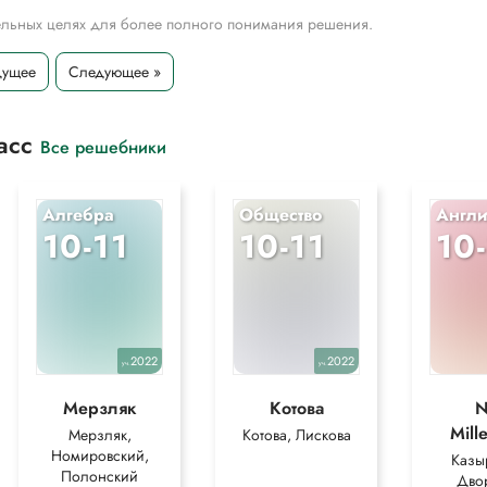
тельных целях для более полного понимания решения.
дущее
Следующее »
ласс
Все решебники
Алгебра
Общество
Англи
10-11
10-11
10
2022
2022
уч.
уч.
Мерзляк
Котова
N
Mill
Мерзляк,
Котова, Лискова
Номировский,
Казы
Полонский
Дво