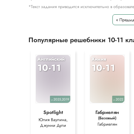
*Текст задания приводится исключительно в образова
« Преды
Популярные решебники 10-11 к
Английский
Химия
10-11
10-11
2025,2019
2022
уч.
уч.
Spotlight
Габриелян
(Базовый)
Юлия Ваулина,
Габриелян
Джунни Дули