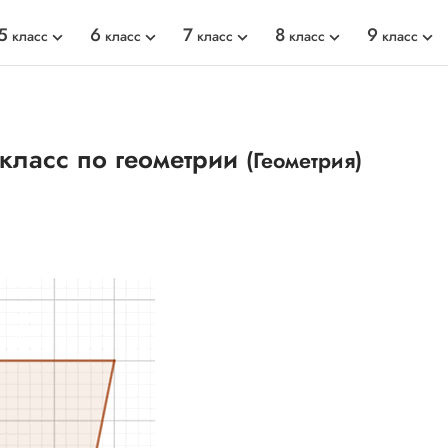
5
6
7
8
9
класс
класс
класс
класс
класс
 класс по геометрии
(Геометрия)