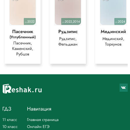
2022
2022,2014
2024
уч.
уч.
уч.
Пасечник
Рудзитис
Мединский
(Углубленный)
Рудзитис,
Мединский,
Пасечник,
Фельдман
Торкунов
Каменский,
Рубцов
ГДЗ
Навигация
11 класс
Главная страница
10 класс
Онлайн ЕГЭ