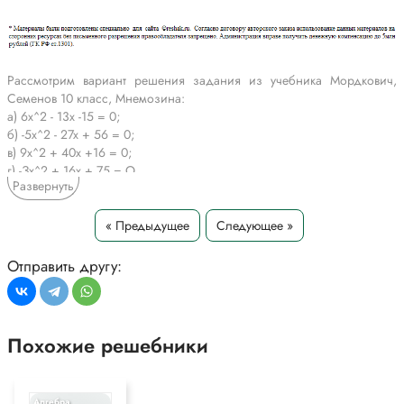
Рассмотрим вариант решения задания из учебника Мордкович,
Семенов 10 класс, Мнемозина:
а) 6x^2 - 13x -15 = 0;
б) -5x^2 - 27x + 56 = 0;
в) 9x^2 + 40x +16 = 0;
г) -Зx^2 + 16x + 75 = О.
Развернуть
*Текст задания приводится исключительно в образовательных целях
для более полного понимания решения.
« Предыдущее
Следующее »
Отправить другу:
Похожие решебники
Алгебра