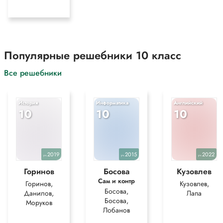
Популярные решебники 10 класс
Все решебники
История
Информатика
Английский
10
10
10
2019
2015
2022
уч.
уч.
уч.
Горинов
Босова
Кузовлев
Сам и контр
Горинов,
Кузовлев,
Босова,
Данилов,
Лапа
Босова,
Моруков
Лобанов