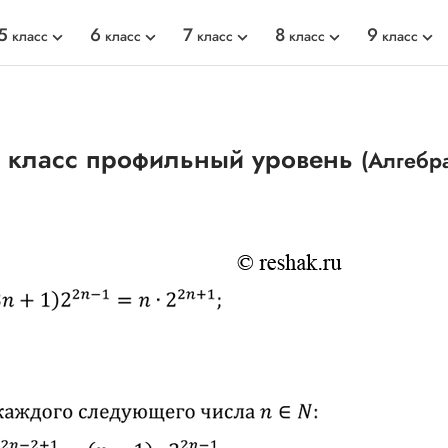
5
6
7
8
9
класс
класс
класс
класс
класс
0 класс профильный уровень
(Алгебр