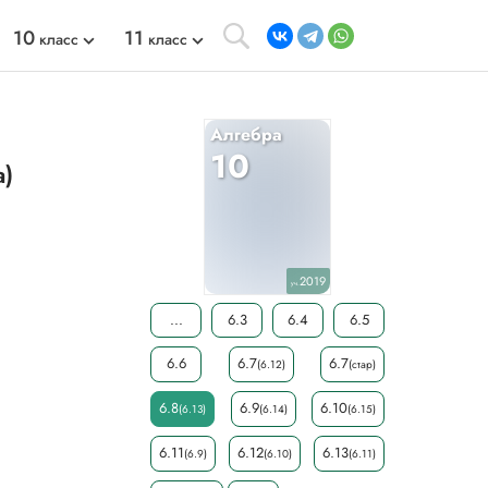
10
11
класс
класс
Алгебра
10
а)
2019
уч.
...
6.3
6.4
6.5
6.6
6.7
6.7
(6.12)
(стар)
6.8
6.9
6.10
(6.13)
(6.14)
(6.15)
6.11
6.12
6.13
(6.9)
(6.10)
(6.11)