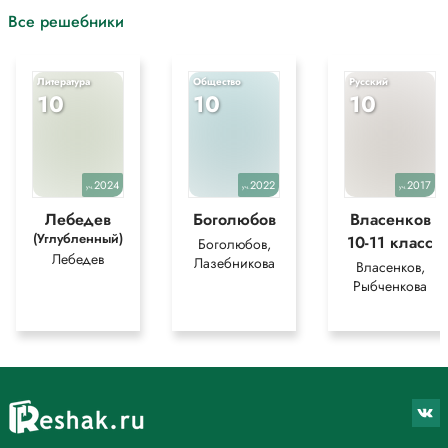
Все решебники
Литература
Общество
Русский
10
10
10
2024
2022
2017
уч.
уч.
уч.
Лебедев
Боголюбов
Власенков
(Углубленный)
10-11 класс
Боголюбов,
Лебедев
Лазебникова
Власенков,
Рыбченкова