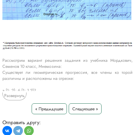
Рассмотрим вариант решения задания из учебника Мордкович,
Семенов 10 класс, Мнемозина:
Существует ли геометрическая прогрессия, все члены ко торой
различны и расположены на отрезке:
a [1; 2]; 6 [1; 1,2]?
Развернуть
Если существует, то приведите соответствующий пример если нe
существует, то докажите это.
« Предыдущее
Следующее »
*Текст задания приводится исключительно в образовательных целях
Отправить другу:
для более полного понимания решения.